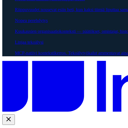
Riippuvuudet nousevat esiin heti, kun kaksi tiimiä liputtaa sama
Nopea perehdytys
Kuukausien organisaatiokonteksti — päätökset, omistajat, hist
Linjaa tekoälysi
MCP-natiivi kontekstikerros. Tekoälytyökalut ammentavat aina 