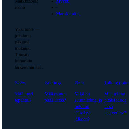
Markkinoille
Myynti
meno
·
Markkinointi
Yksi tuote —
jokainen
näkymä
mukana.
Tutustu
kuhunkin
tarkemmin alla.
Notes
Briefings
Plans
Talking point
Mitä juuri
Mitä minun
Mikä on
Mitä minun
tapahtui?
pitää tietää?
suunnitelma, ja
pitäisi sanoa
mikä on
tässä
jäämässä
palaverissa?
jälkeen?