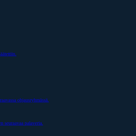
äätettiin.
uraavassa ohjausryhmässä.
en seuraavaa palaveria.