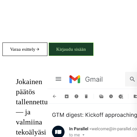
Varaa esittely
Kirjaudu sisään
Notes
Jokainen
päätös
tallennettu
— ja
valmiina
tekoälyäsi