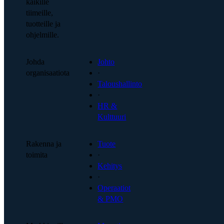
kaikille
tiimeille,
tuotteille ja
ohjelmille.
Johda
Johto
organisaatiota
·
Taloushallinto
·
HR &
Kulttuuri
Rakenna ja
Tuote
toimita
·
Kehitys
·
Operaatiot
& PMO