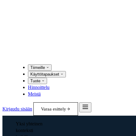
Tiimeille
Käyttötapaukset
Tuote
Hinnoittelu
Meistä
Kirjaudu sisään
Varaa esittely
Yksi yhteinen
konteksti