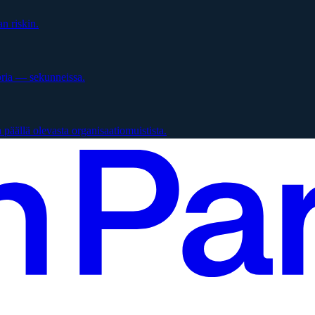
n riskin.
oria — sekunneissa.
päällä olevasta organisaatiomuistista.