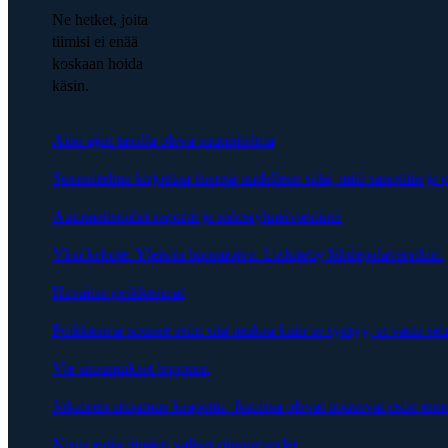
Ne hetket, joita
tiimisi ei enää
koskaan hoida
käsin.
Aina ajan tasalla oleva suunnitelma
Suunnitelma kirjoittaa itsensä uudelleen siitä, mitä sanottiin ja p
Automatisoidut raportit ja sidosryhmäviestintä
Yksi kehote. Yleisön huomioiva. Linkitetty lähdepalavereihin.
Havaitse poikkeamat
Poikkeama nousee esiin sitä mukaa kuin se syntyy, ei vasta se
Vie sitoumukset loppuun
Jokainen sitoumus kaapattu. Jumissa olevat nousevat esiin enn
Nosta esiin tiimien väliset riippuvuudet