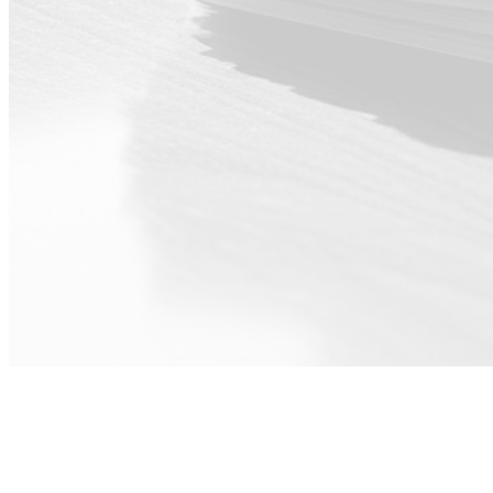
Tiimille Johto ·
Taloushallinto ·
HR & Kulttuuri