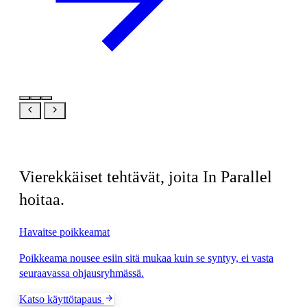
Aiheeseen liittyvää
Vierekkäiset tehtävät, joita In Parallel
hoitaa.
Havaitse poikkeamat
Poikkeama nousee esiin sitä mukaa kuin se syntyy, ei vasta
seuraavassa ohjausryhmässä.
Katso käyttötapaus