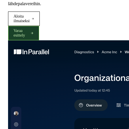
lähdepalavereihin.
Aloita
ilmaiseksi
Varaa
esittely