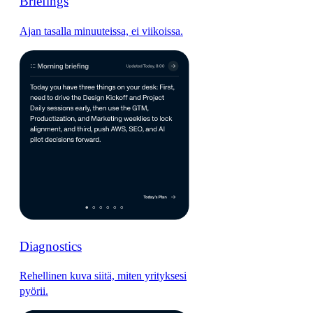
Briefings
Ajan tasalla minuuteissa, ei viikoissa.
Diagnostics
Rehellinen kuva siitä, miten yrityksesi
pyörii.