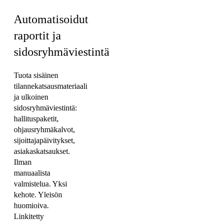
Automatisoidut
raportit ja
sidosryhmäviestintä
Tuota sisäinen
tilannekatsausmateriaali
ja ulkoinen
sidosryhmäviestintä:
hallituspaketit,
ohjausryhmäkalvot,
sijoittajapäivitykset,
asiakaskatsaukset.
Ilman
manuaalista
valmistelua. Yksi
kehote. Yleisön
huomioiva.
Linkitetty