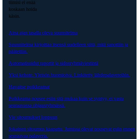
tiimisi ei enää
koskaan hoida
käsin.
Aina ajan tasalla oleva suunnitelma
Suunnitelma kirjoittaa itsensä uudelleen siitä, mitä sanottiin ja
päätettiin.
Automatisoidut raportit ja sidosryhmäviestintä
Yksi kehote. Yleisön huomioiva. Linkitetty lähdepalavereihin.
Havaitse poikkeamat
Poikkeama nousee esiin sitä mukaa kuin se syntyy, ei vasta
seuraavassa ohjausryhmässä.
Vie sitoumukset loppuun
Jokainen sitoumus kaapattu. Jumissa olevat nousevat esiin ennen
seuraavaa palaveria.