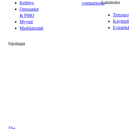
Lakitiedot
Kehitys
comparisons
Operaatiot
Tietosuo
& PMO
Käyttöe
Myynti
Evästekä
Markkinointi
Sijoittajat
The