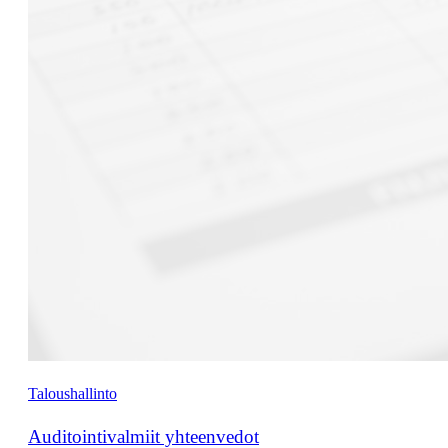
Taloushallinto
Auditointivalmiit yhteenvedot