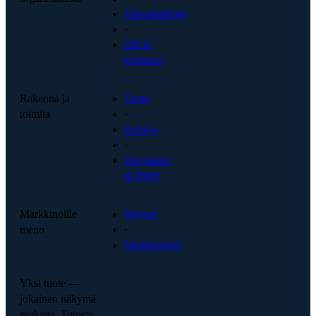
Taloushallinto
·
HR &
Kulttuuri
Rakenna ja
Tuote
toimita
·
Kehitys
·
Operaatiot
& PMO
Markkinoille
Myynti
meno
·
Markkinointi
Yksi tuote —
jokainen näkymä
mukana. Tutustu