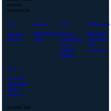
kuhunkin
tarkemmin alla.
Notes
Briefings
Plans
Talking points
Mitä juuri
Mitä minun pitää
Mikä on
Mitä minun
tapahtui?
tietää?
suunnitelma, ja
pitäisi sanoa
mikä on
tässä
jäämässä
palaverissa?
jälkeen?
MCP
Kysy mitä
tahansa mistä
tahansa
tekoälystä.
Ne hetket, joita