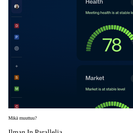
Mikä muuttuu?
Ilman In Parallelia