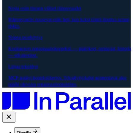
Nosta esiin tiimien väliset riippuvuudet
Riippuvuudet nousevat esiin heti, kun kaksi tiimiä liputtaa saman
riskin.
Nopea perehdytys
Kuukausien organisaatiokonteksti — päätökset, omistajat, historia
— sekunneissa.
Linjaa tekoälysi
MCP-natiivi kontekstikerros. Tekoälytyökalut ammentavat aina
päällä olevasta organisaatiomuistista.
Tiimeille