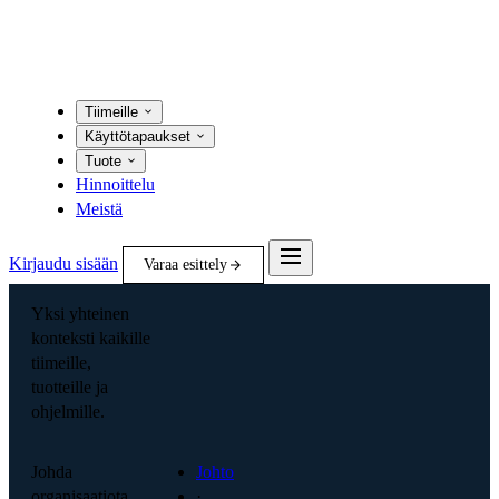
Tiimeille
Käyttötapaukset
Tuote
Hinnoittelu
Meistä
Kirjaudu sisään
Varaa esittely
Yksi yhteinen
konteksti kaikille
tiimeille,
tuotteille ja
ohjelmille.
Johda
Johto
organisaatiota
·