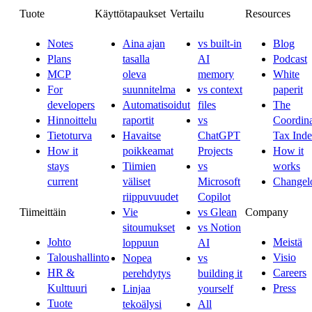
Tuote
Käyttötapaukset
Vertailu
Resources
Notes
Aina ajan
vs built-in
Blog
Plans
tasalla
AI
Podcast
MCP
oleva
memory
White
For
suunnitelma
vs context
paperit
developers
Automatisoidut
files
The
Hinnoittelu
raportit
vs
Coordina
Tietoturva
Havaitse
ChatGPT
Tax Ind
How it
poikkeamat
Projects
How it
stays
Tiimien
vs
works
current
väliset
Microsoft
Changel
riippuvuudet
Copilot
Tiimeittäin
Company
Vie
vs Glean
sitoumukset
vs Notion
Johto
Meistä
loppuun
AI
Taloushallinto
Visio
Nopea
vs
HR &
Careers
perehdytys
building it
Kulttuuri
Press
Linjaa
yourself
Tuote
tekoälysi
All