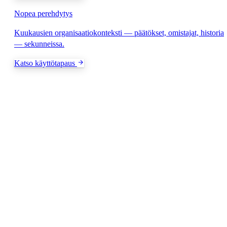
Nopea perehdytys
Kuukausien organisaatiokonteksti — päätökset, omistajat, historia
— sekunneissa.
Katso käyttötapaus