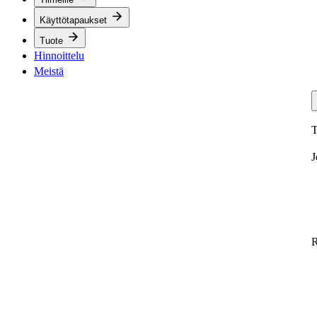
Käyttötapaukset
Tuote
Hinnoittelu
Meistä
T
J
R