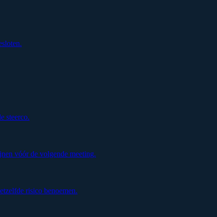
esloten.
de steerco.
jnen vóór de volgende meeting.
etzelfde risico benoemen.