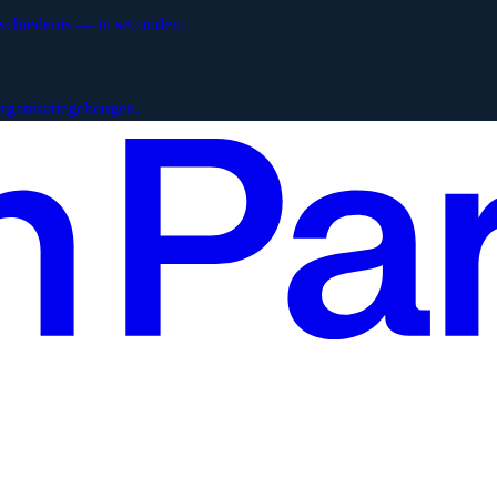
eschiedenis — in seconden.
 organisatiegeheugen.