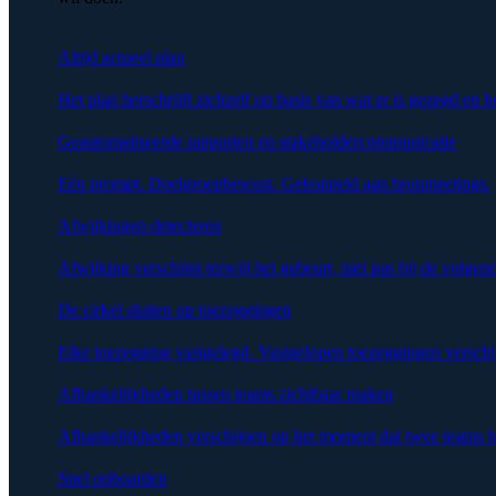
Altijd actueel plan
Het plan herschrijft zichzelf op basis van wat er is gezegd en b
Geautomatiseerde rapporten en stakeholdercommunicatie
Eén prompt. Doelgroepbewust. Gekoppeld aan bronmeetings.
Afwijkingen detecteren
Afwijking verschijnt terwijl het gebeurt, niet pas bij de volgen
De cirkel sluiten op toezeggingen
Elke toezegging vastgelegd. Vastgelopen toezeggingen verschi
Afhankelijkheden tussen teams zichtbaar maken
Afhankelijkheden verschijnen op het moment dat twee teams h
Snel onboarden