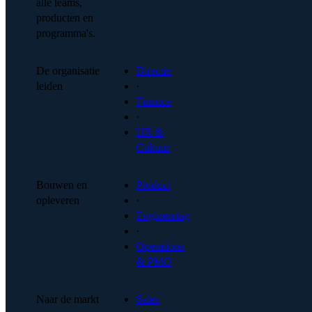
alle teams,
producten en
programma's.
De organisatie
Directie
leiden
·
Finance
·
HR &
Cultuur
Bouwen en
Product
opleveren
·
Engineering
·
Operations
& PMO
Naar de markt
Sales