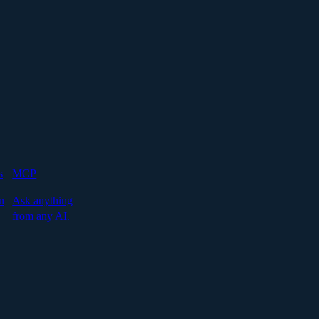
s
MCP
n
Ask anything
from any AI.