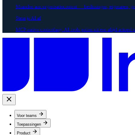
Maanden aan organisatiecontext — beslissingen, eigenaren, g
Stem je AI af
MCP-native contextlaag. AI-tools putten uit een altijd-actueel
Voor teams
Toepassingen
Product