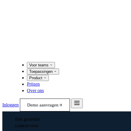
Voor teams
Toepassingen
Product
Prijzen
Over ons
Inloggen
Demo aanvragen
Eén gedeelde
context voor