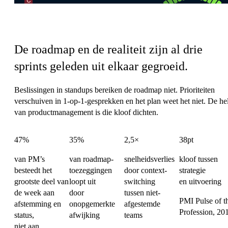
De coördinatielast van Product
De roadmap en de realiteit zijn al drie
sprints geleden uit elkaar gegroeid.
Beslissingen in standups bereiken de roadmap niet. Prioriteiten
verschuiven in 1-op-1-gesprekken en het plan weet het niet. De hel
van productmanagement is die kloof dichten.
47%
35%
2,5×
38pt
van PM’s
van roadmap-
snelheidsverlies
kloof tussen
besteedt het
toezeggingen
door context-
strategie
grootste deel van
loopt uit
switching
en uitvoering
de week aan
door
tussen niet-
PMI Pulse of t
afstemming en
onopgemerkte
afgestemde
Profession, 20
status,
afwijking
teams
niet aan