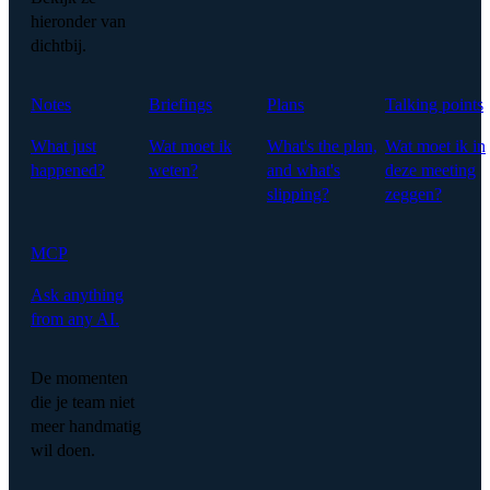
hieronder van
dichtbij.
Notes
Briefings
Plans
Talking points
What just
Wat moet ik
What's the plan,
Wat moet ik in
happened?
weten?
and what's
deze meeting
slipping?
zeggen?
MCP
Ask anything
from any AI.
De momenten
die je team niet
meer handmatig
wil doen.