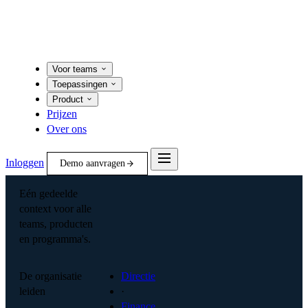
Voor teams
Toepassingen
Product
Prijzen
Over ons
Inloggen
Demo aanvragen
Eén gedeelde
context voor alle
teams, producten
en programma's.
De organisatie
Directie
leiden
·
Finance