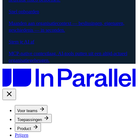
Snel onboarden
Maanden aan organisatiecontext — beslissingen, eigenaren,
geschiedenis — in seconden.
Stem je AI af
MCP-native contextlaag. AI-tools putten uit een altijd-actueel
organisatiegeheugen.
Voor teams
Toepassingen
Product
Prijzen