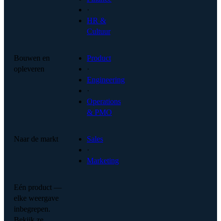
·
HR &
Cultuur
Bouwen en
Product
opleveren
·
Engineering
·
Operations
& PMO
Naar de markt
Sales
·
Marketing
Eén product —
elke weergave
inbegrepen.
Bekijk ze