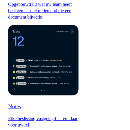
Opgebouwd uit wat uw team heeft
besloten — niet uit iemand die een
document bijwerkt.
Notes
Elke beslissing vastgelegd — en klaar
voor uw AI.