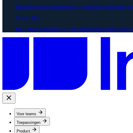
Maanden aan organisatiecontext — beslissingen, eigenaren, g
Stem je AI af
MCP-native contextlaag. AI-tools putten uit een altijd-actueel
Voor teams
Toepassingen
Product