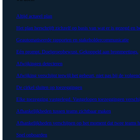
Altijd actueel plan
Het plan herschrijft zichzelf op basis van wat er is gezegd en b
Geautomatiseerde rapporten en stakeholdercommunicatie
Eén prompt. Doelgroepbewust. Gekoppeld aan bronmeetings.
Afwijkingen detecteren
Afwijking verschijnt terwijl het gebeurt, niet pas bij de volgen
De cirkel sluiten op toezeggingen
Elke toezegging vastgelegd. Vastgelopen toezeggingen verschi
Afhankelijkheden tussen teams zichtbaar maken
Afhankelijkheden verschijnen op het moment dat twee teams h
Snel onboarden