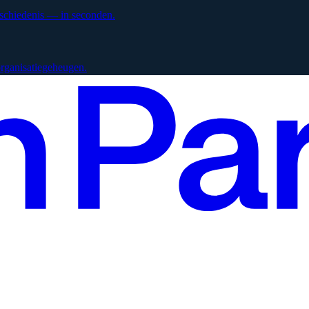
eschiedenis — in seconden.
 organisatiegeheugen.