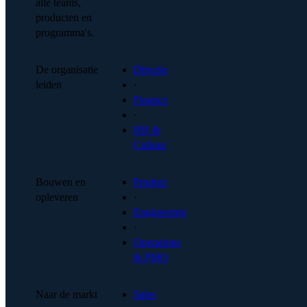
alle teams,
producten en
programma's.
De organisatie
Directie
leiden
·
Finance
·
HR &
Cultuur
Bouwen en
Product
opleveren
·
Engineering
·
Operations
& PMO
Naar de markt
Sales