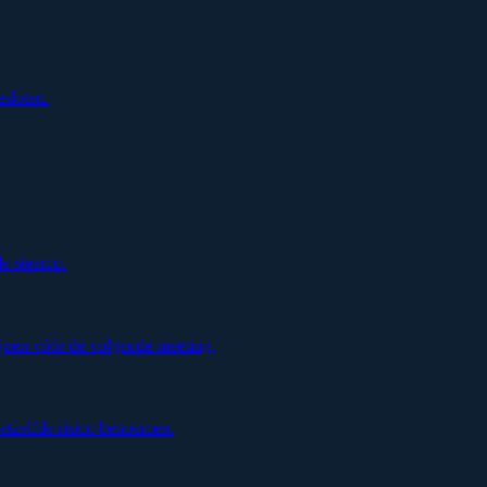
esloten.
de steerco.
jnen vóór de volgende meeting.
etzelfde risico benoemen.