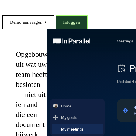
Demo aanvragen
Inloggen
Plans
Opgebouwd
uit wat uw
team heeft
besloten
— niet uit
iemand
die een
document
bijwerkt.