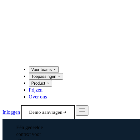
Voor teams
Toepassingen
Product
Prijzen
Over ons
Inloggen
Demo aanvragen
Eén gedeelde
context voor