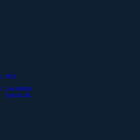
s
MCP
n
Ask anything
from any AI.