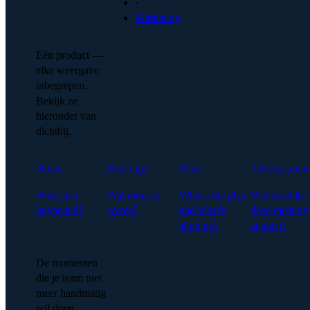
·
Marketing
Eén product —
elke weergave
inbegrepen.
Bekijk ze
hieronder van
dichtbij.
Notes
Briefings
Plans
Talking point
What just
Wat moet ik
What's the plan,
Wat moet ik i
happened?
weten?
and what's
deze meeting
slipping?
zeggen?
De momenten
die je team niet
meer handmatig
wil doen.