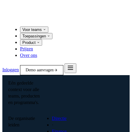
Voor teams
Toepassingen
Product
Prijzen
Over ons
Inloggen
Demo aanvragen
Eén gedeelde
context voor alle
teams, producten
en programma's.
De organisatie
Directie
leiden
·
Finance