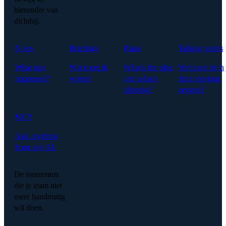
hieronder van
dichtbij.
Notes
Briefings
Plans
Talking points
What just
Wat moet ik
What's the plan,
Wat moet ik in
happened?
weten?
and what's
deze meeting
slipping?
zeggen?
MCP
Ask anything
from any AI.
De momenten
die je team niet
meer handmatig
wil doen.