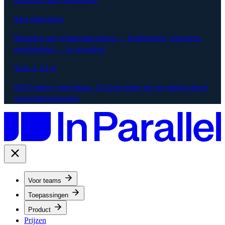
Snel onboarden
Maanden aan organisatiecontext — beslissingen, eigenaren,
geschiedenis — in seconden.
Stem je AI af
MCP-native contextlaag. AI-tools putten uit een altijd-actueel
organisatiegeheugen.
Voor teams
Toepassingen
Product
Prijzen