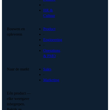
·
HR &
Cultuur
Bouwen en
Product
opleveren
·
Engineering
·
Operations
& PMO
Naar de markt
Sales
·
Marketing
Eén product —
elke weergave
inbegrepen.
Bekijk ze