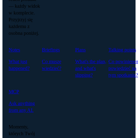
— każdy widok
w komplecie.
Przyjrzyj się
każdemu z
osobna poniżej.
Notes
Briefings
Plans
Talking points
What just
Co muszę
What's the plan,
Co powiniene
happened?
wiedzieć?
and what's
powiedzieć na
slipping?
tym spotkaniu?
MCP
Ask anything
from any AI.
Momenty,
których Twój