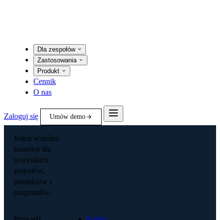
Dla zespołów
Zastosowania
Produkt
Cennik
O nas
Zaloguj się
Umów demo
Jeden wspólny
kontekst dla
wszystkich
zespołów,
produktów i
programów.
Prowadź
Kadra