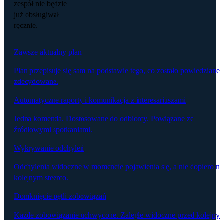
zespół nie będzie
już obsługiwał
ręcznie.
Zawsze aktualny plan
Plan przepisuje się sam na podstawie tego, co zostało powiedziane
zdecydowane.
Automatyczne raporty i komunikacja z interesariuszami
Jedna komenda. Dostosowane do odbiorcy. Powiązane ze
źródłowymi spotkaniami.
Wykrywanie odchyleń
Odchylenia widoczne w momencie pojawienia się, a nie dopiero n
kolejnym steerco.
Domknięcie pętli zobowiązań
Każde zobowiązanie uchwycone. Zaległe widoczne przed kolejn