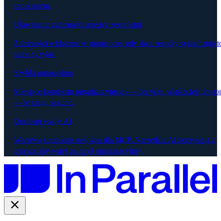
spotkaniem.
Ujawnianie zależności między zespołami
Zależności widoczne w momencie, gdy dwa zespoły sygnalizują t
samo ryzyko.
Szybki onboarding
Miesiące kontekstu organizacyjnego — decyzje, właściciele, histor
— w ciągu sekund.
Dostosuj swoje AI
Warstwa kontekstu natywna dla MCP. Narzędzia AI korzystają z
zawsze aktywnej pamięci organizacyjnej.