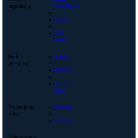
organizację
zarządzająca
·
Finanse
·
HR i
kultura
Buduj i
Produkt
dostarczaj
·
Inżynieria
·
Operacje i
PMO
Wychodź na
Sprzedaż
rynek
·
Marketing
Jeden produkt