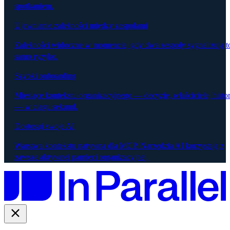
spotkaniem.
Ujawnianie zależności między zespołami
Zależności widoczne w momencie, gdy dwa zespoły sygnalizują t
samo ryzyko.
Szybki onboarding
Miesiące kontekstu organizacyjnego — decyzje, właściciele, histor
— w ciągu sekund.
Dostosuj swoje AI
Warstwa kontekstu natywna dla MCP. Narzędzia AI korzystają z
zawsze aktywnej pamięci organizacyjnej.