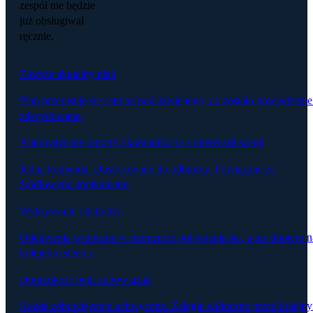
zespół nie będzie
już obsługiwał
ręcznie.
Zawsze aktualny plan
Plan przepisuje się sam na podstawie tego, co zostało powiedziane
zdecydowane.
Automatyczne raporty i komunikacja z interesariuszami
Jedna komenda. Dostosowane do odbiorcy. Powiązane ze
źródłowymi spotkaniami.
Wykrywanie odchyleń
Odchylenia widoczne w momencie pojawienia się, a nie dopiero n
kolejnym steerco.
Domknięcie pętli zobowiązań
Każde zobowiązanie uchwycone. Zaległe widoczne przed kolejn