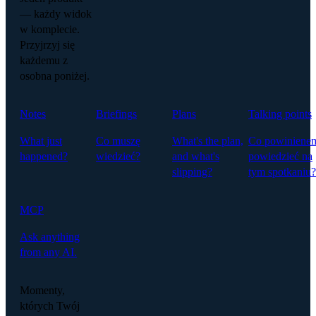
— każdy widok
w komplecie.
Przyjrzyj się
każdemu z
osobna poniżej.
Notes
Briefings
Plans
Talking points
What just
Co muszę
What's the plan,
Co powiniene
happened?
wiedzieć?
and what's
powiedzieć na
slipping?
tym spotkaniu?
MCP
Ask anything
from any AI.
Momenty,
których Twój