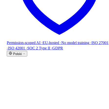
Permission-scoped AI
·
EU-hosted
·
No model training
·
ISO 27001
·
ISO 42001
·
SOC 2 Type II
·
GDPR
Polski