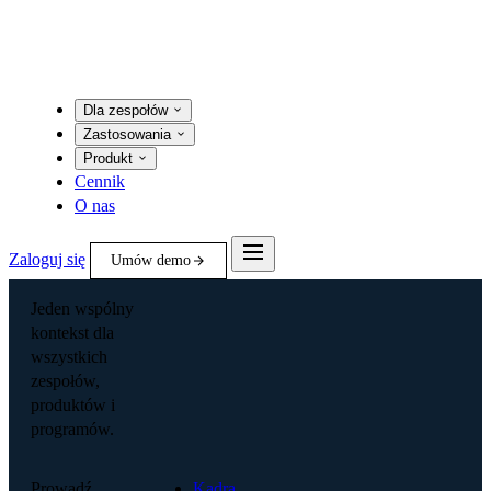
Dla zespołów
Zastosowania
Produkt
Cennik
O nas
Zaloguj się
Umów demo
Jeden wspólny
kontekst dla
wszystkich
zespołów,
produktów i
programów.
Prowadź
Kadra