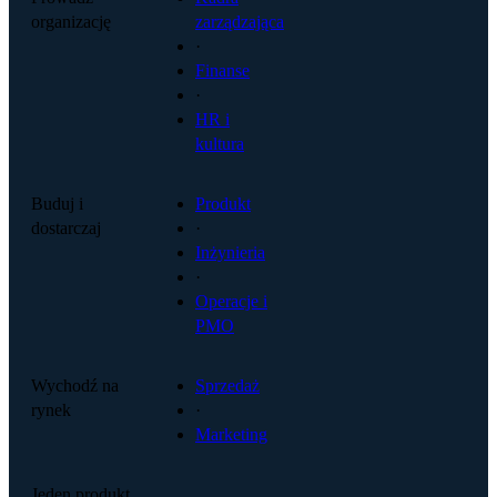
organizację
zarządzająca
·
Finanse
·
HR i
kultura
Buduj i
Produkt
dostarczaj
·
Inżynieria
·
Operacje i
PMO
Wychodź na
Sprzedaż
rynek
·
Marketing
Jeden produkt