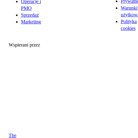
Prywatn
Operacje i
Warunki
PMO
użytkow
Sprzedaż
Polityka
Marketing
cookies
Wspierani przez
The