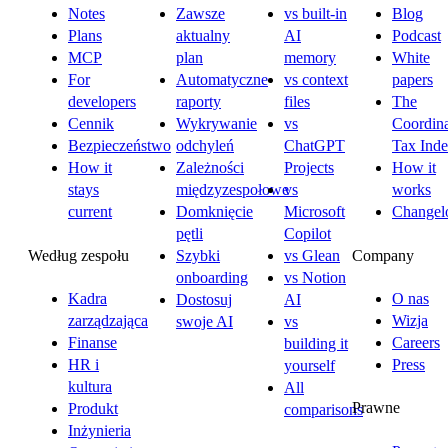
Notes
Zawsze
vs built-in
Blog
Plans
aktualny
AI
Podcast
MCP
plan
memory
White
For
Automatyczne
vs context
papers
developers
raporty
files
The
Cennik
Wykrywanie
vs
Coordina
Bezpieczeństwo
odchyleń
ChatGPT
Tax Ind
How it
Zależności
Projects
How it
stays
międzyzespołowe
vs
works
current
Domknięcie
Microsoft
Changel
pętli
Copilot
Według zespołu
Company
Szybki
vs Glean
onboarding
vs Notion
Kadra
O nas
Dostosuj
AI
zarządzająca
Wizja
swoje AI
vs
Finanse
Careers
building it
HR i
Press
yourself
kultura
All
Prawne
Produkt
comparisons
Inżynieria