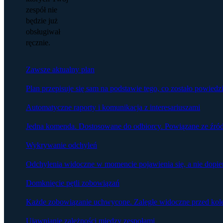
zespół nie
będzie już
obsługiwał
ręcznie.
Zawsze aktualny plan
Plan przepisuje się sam na podstawie tego, co zostało powied
Automatyczne raporty i komunikacja z interesariuszami
Jedna komenda. Dostosowane do odbiorcy. Powiązane ze źró
Wykrywanie odchyleń
Odchylenia widoczne w momencie pojawienia się, a nie dopier
Domknięcie pętli zobowiązań
Każde zobowiązanie uchwycone. Zaległe widoczne przed kol
Ujawnianie zależności między zespołami