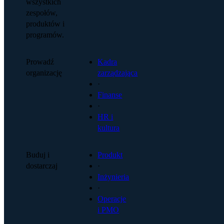
wszystkich
zespołów,
produktów i
programów.
Prowadź
Kadra
organizację
zarządzająca
·
Finanse
·
HR i
kultura
Buduj i
Produkt
dostarczaj
·
Inżynieria
·
Operacje
i PMO