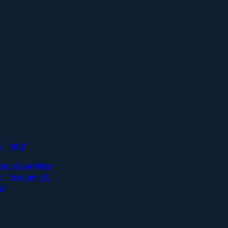
s
MCP
em
Ask anything
a
from any AI.
u?