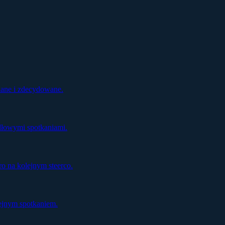
ziane i zdecydowane.
dłowymi spotkaniami.
o na kolejnym steerco.
ejnym spotkaniem.