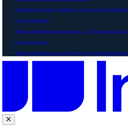
Zależności widoczne w momencie, gdy dwa zespoły sygnalizu
Szybki onboarding
Miesiące kontekstu organizacyjnego — decyzje, właściciele, h
Dostosuj swoje AI
Warstwa kontekstu natywna dla MCP. Narzędzia AI korzystają