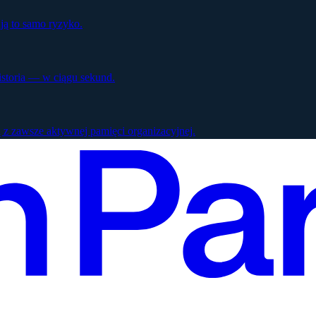
ją to samo ryzyko.
istoria — w ciągu sekund.
 z zawsze aktywnej pamięci organizacyjnej.