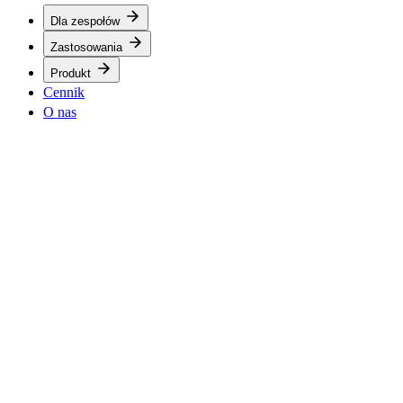
Dla zespołów
Zastosowania
Produkt
Cennik
O nas