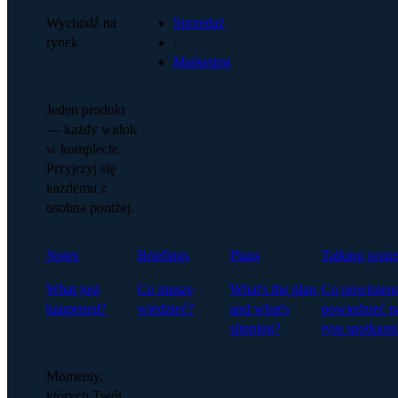
Wychodź na
Sprzedaż
rynek
·
Marketing
Jeden produkt
— każdy widok
w komplecie.
Przyjrzyj się
każdemu z
osobna poniżej.
Notes
Briefings
Plans
Talking point
What just
Co muszę
What's the plan,
Co powinien
happened?
wiedzieć?
and what's
powiedzieć n
slipping?
tym spotkani
Momenty,
których Twój