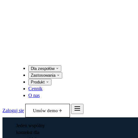
Dla zespołów
Zastosowania
Produkt
Cennik
O nas
Zaloguj się
Umów demo
Jeden wspólny
kontekst dla