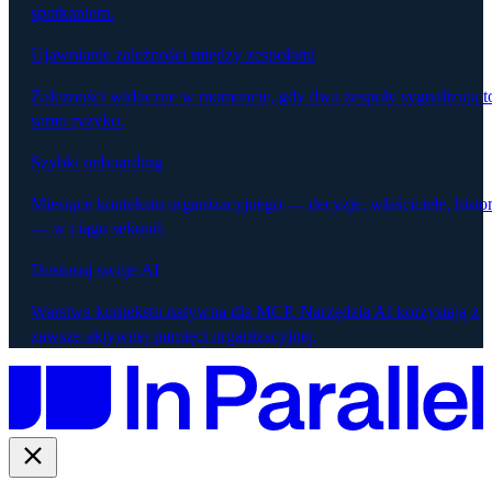
spotkaniem.
Ujawnianie zależności między zespołami
Zależności widoczne w momencie, gdy dwa zespoły sygnalizują t
samo ryzyko.
Szybki onboarding
Miesiące kontekstu organizacyjnego — decyzje, właściciele, histor
— w ciągu sekund.
Dostosuj swoje AI
Warstwa kontekstu natywna dla MCP. Narzędzia AI korzystają z
zawsze aktywnej pamięci organizacyjnej.