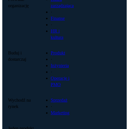
organizację
zarządzająca
·
Finanse
·
HR i
kultura
Buduj i
Produkt
dostarczaj
·
Inżynieria
·
Operacje i
PMO
Wychodź na
Sprzedaż
rynek
·
Marketing
Jeden produkt