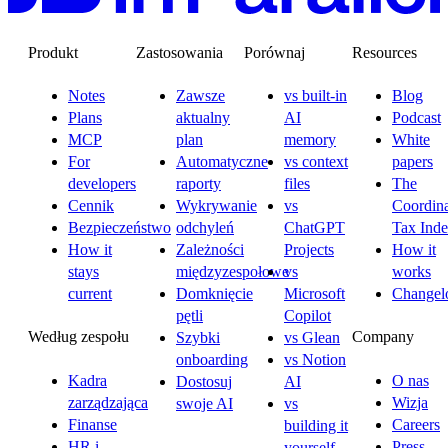
Produkt
Zastosowania
Porównaj
Resources
Notes
Zawsze
vs built-in
Blog
Plans
aktualny
AI
Podcast
MCP
plan
memory
White
For
Automatyczne
vs context
papers
developers
raporty
files
The
Cennik
Wykrywanie
vs
Coordina
Bezpieczeństwo
odchyleń
ChatGPT
Tax Ind
How it
Zależności
Projects
How it
stays
międzyzespołowe
vs
works
current
Domknięcie
Microsoft
Changel
pętli
Copilot
Według zespołu
Company
Szybki
vs Glean
onboarding
vs Notion
Kadra
O nas
Dostosuj
AI
zarządzająca
Wizja
swoje AI
vs
Finanse
Careers
building it
HR i
Press
yourself