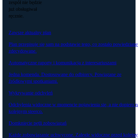
zespół nie będzie
już obsługiwał
ręcznie.
Zawsze aktualny plan
Plan przepisuje się sam na podstawie tego, co zostało powiedziane
zdecydowane.
Automatyczne raporty i komunikacja z interesariuszami
Jedna komenda. Dostosowane do odbiorcy. Powiązane ze
źródłowymi spotkaniami.
Wykrywanie odchyleń
Odchylenia widoczne w momencie pojawienia się, a nie dopiero n
kolejnym steerco.
Domknięcie pętli zobowiązań
Każde zobowiązanie uchwycone. Zaległe widoczne przed kolejn