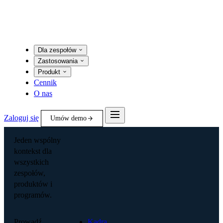
Dla zespołów
Zastosowania
Produkt
Cennik
O nas
Zaloguj się
Umów demo
Jeden wspólny
kontekst dla
wszystkich
zespołów,
produktów i
programów.
Prowadź
Kadra