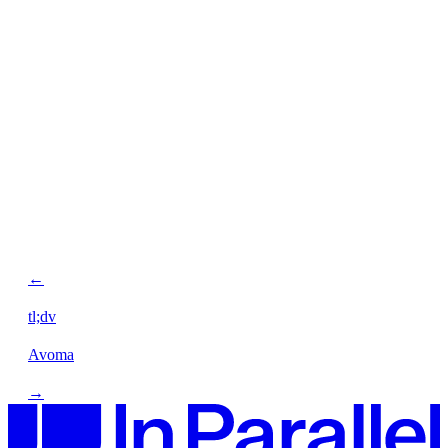
←
tl;dv
Avoma
→