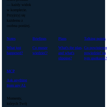
— każdy widok
w komplecie.
Przyjrzyj się
każdemu z
osobna poniżej.
Notes
Briefings
Plans
Talking points
What just
Co muszę
What's the plan,
Co powiniene
happened?
wiedzieć?
and what's
powiedzieć na
slipping?
tym spotkaniu?
MCP
Ask anything
from any AI.
Momenty,
których Twój