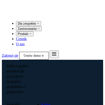
Dla zespołów
Zastosowania
Produkt
Cennik
O nas
Zaloguj się
Umów demo
Jeden wspólny
kontekst dla
wszystkich
zespołów,
produktów i
programów.
Prowadź
Kadra