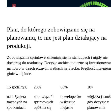
Koszt koordynacji inżynierii
Plan, do którego zobowiązano się na
planowaniu, to nie jest plan działający na
produkcji.
Zobowiązania sprintowe zmieniają się na standupach i nigdy nie
docierają do roadmapy. Decyzje architektoniczne są kwestionowa
na nowo w trzech różnych wątkach na Slacku. Prędkość inżynierii
ginie w tej luce.
15 godz./tyg.
23%
63%
10×
na inżyniera
zobowiązań
deweloperów
większa jasnoś
traconych na
sprintowych
wskazuje
gdy decyzje z
spotkaniach
opóźnia się
niejasne
planowania