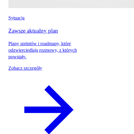
Sytuacja
Zawsze aktualny plan
Plany sprintów i roadmapy, które
odzwierciedlają rozmowy, z których
powstały.
Zobacz szczegóły