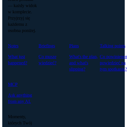
— każdy widok
w komplecie.
Przyjrzyj się
każdemu z
osobna poniżej.
Notes
Briefings
Plans
Talking points
What just
Co muszę
What's the plan,
Co powiniene
happened?
wiedzieć?
and what's
powiedzieć na
slipping?
tym spotkaniu?
MCP
Ask anything
from any AI.
Momenty,
których Twój