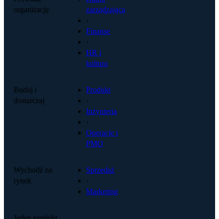
organizację
zarządzająca
·
Finanse
·
HR i
kultura
Buduj i
Produkt
dostarczaj
·
Inżynieria
·
Operacje i
PMO
Wychodź na
Sprzedaż
rynek
·
Marketing
Jeden produkt