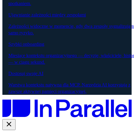
spotkaniem.
Ujawnianie zależności między zespołami
Zależności widoczne w momencie, gdy dwa zespoły sygnalizują t
samo ryzyko.
Szybki onboarding
Miesiące kontekstu organizacyjnego — decyzje, właściciele, histor
— w ciągu sekund.
Dostosuj swoje AI
Warstwa kontekstu natywna dla MCP. Narzędzia AI korzystają z
zawsze aktywnej pamięci organizacyjnej.