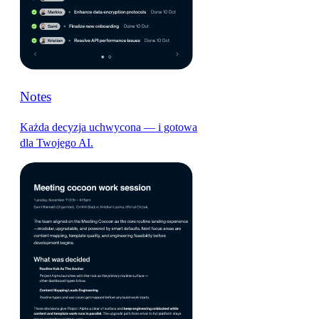
Notes
Każda decyzja uchwycona — i gotowa
dla Twojego AI.