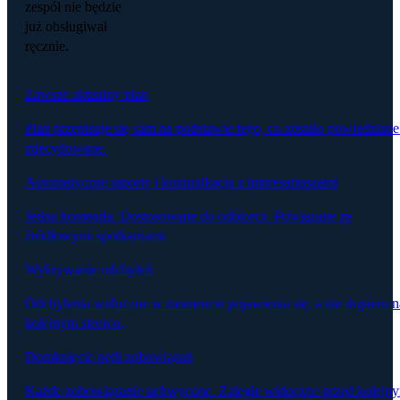
zespół nie będzie
już obsługiwał
ręcznie.
Zawsze aktualny plan
Plan przepisuje się sam na podstawie tego, co zostało powiedziane
zdecydowane.
Automatyczne raporty i komunikacja z interesariuszami
Jedna komenda. Dostosowane do odbiorcy. Powiązane ze
źródłowymi spotkaniami.
Wykrywanie odchyleń
Odchylenia widoczne w momencie pojawienia się, a nie dopiero n
kolejnym steerco.
Domknięcie pętli zobowiązań
Każde zobowiązanie uchwycone. Zaległe widoczne przed kolejn