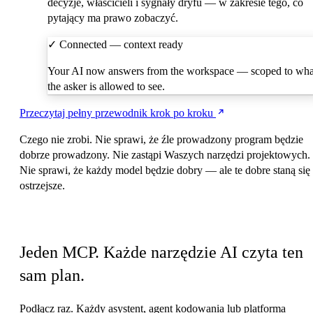
decyzje, właścicieli i sygnały dryfu — w zakresie tego, co
pytający ma prawo zobaczyć.
✓
Connected — context ready
Your AI now answers from the workspace — scoped to wha
the asker is allowed to see.
Przeczytaj pełny przewodnik krok po kroku
Czego nie zrobi.
Nie sprawi, że źle prowadzony program będzie
dobrze prowadzony. Nie zastąpi Waszych narzędzi projektowych.
Nie sprawi, że każdy model będzie dobry — ale te dobre staną się
ostrzejsze.
Działa w narzędziach AI, których już używasz
Jeden MCP. Każde narzędzie AI czyta ten
sam plan.
Podłącz raz. Każdy asystent, agent kodowania lub platforma