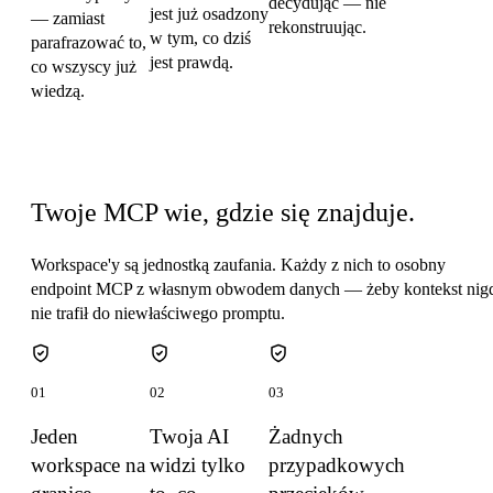
decydując — nie
jest już osadzony
— zamiast
rekonstruując.
w tym, co dziś
parafrazować to,
jest prawdą.
co wszyscy już
wiedzą.
Zakres wyznaczany przez workspace
Twoje MCP wie, gdzie się znajduje.
Workspace'y są jednostką zaufania. Każdy z nich to osobny
endpoint MCP z własnym obwodem danych — żeby kontekst nig
nie trafił do niewłaściwego promptu.
01
02
03
Jeden
Twoja AI
Żadnych
workspace na
widzi tylko
przypadkowych