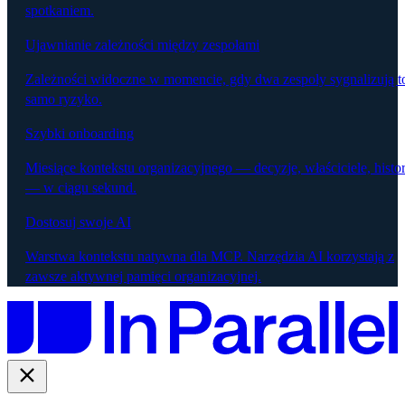
spotkaniem.
Ujawnianie zależności między zespołami
Zależności widoczne w momencie, gdy dwa zespoły sygnalizują t
samo ryzyko.
Szybki onboarding
Miesiące kontekstu organizacyjnego — decyzje, właściciele, histor
— w ciągu sekund.
Dostosuj swoje AI
Warstwa kontekstu natywna dla MCP. Narzędzia AI korzystają z
zawsze aktywnej pamięci organizacyjnej.