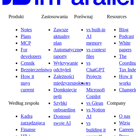
Produkt
Zastosowania
Porównaj
Resources
Notes
Zawsze
vs built-in
Blog
Plans
aktualny
AI
Podcast
MCP
plan
memory
White
For
Automatyczne
vs context
papers
developers
raporty
files
The
Cennik
Wykrywanie
vs
Coordina
Bezpieczeństwo
odchyleń
ChatGPT
Tax Ind
How it
Zależności
Projects
How it
stays
międzyzespołowe
vs
works
current
Domknięcie
Microsoft
Changel
pętli
Copilot
Według zespołu
Company
Szybki
vs Glean
onboarding
vs Notion
Kadra
O nas
Dostosuj
AI
zarządzająca
Wizja
swoje AI
vs
Finanse
Careers
building it