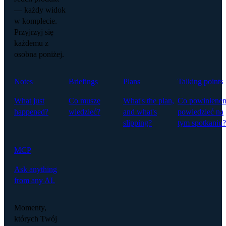
— każdy widok
w komplecie.
Przyjrzyj się
każdemu z
osobna poniżej.
Notes
Briefings
Plans
Talking points
What just
Co muszę
What's the plan,
Co powiniene
happened?
wiedzieć?
and what's
powiedzieć na
slipping?
tym spotkaniu?
MCP
Ask anything
from any AI.
Momenty,
których Twój