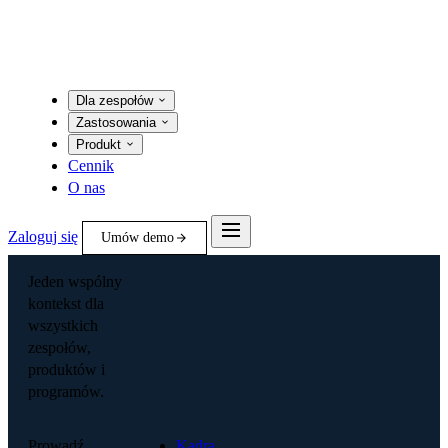
Dla zespołów
Zastosowania
Produkt
Cennik
O nas
Zaloguj się
Umów demo
Jeden wspólny
kontekst dla
wszystkich
zespołów,
produktów i
programów.
Prowadź
Kadra