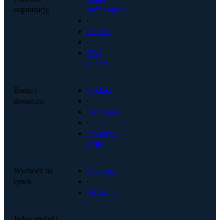
organizację
zarządzająca
·
Finanse
·
HR i
kultura
Buduj i
Produkt
dostarczaj
·
Inżynieria
·
Operacje i
PMO
Wychodź na
Sprzedaż
rynek
·
Marketing
Jeden produkt