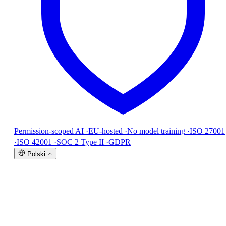
Permission-scoped AI
·
EU-hosted
·
No model training
·
ISO 27001
·
ISO 42001
·
SOC 2 Type II
·
GDPR
Polski