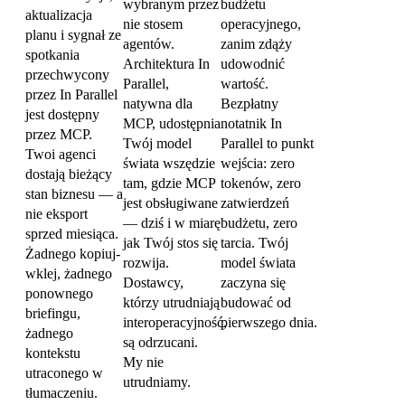
wybranym przez
budżetu
aktualizacja
nie stosem
operacyjnego,
planu i sygnał ze
agentów.
zanim zdąży
spotkania
Architektura In
udowodnić
przechwycony
Parallel,
wartość.
przez In Parallel
natywna dla
Bezpłatny
jest dostępny
MCP, udostępnia
notatnik In
przez MCP.
Twój model
Parallel to punkt
Twoi agenci
świata wszędzie
wejścia: zero
dostają bieżący
tam, gdzie MCP
tokenów, zero
stan biznesu — a
jest obsługiwane
zatwierdzeń
nie eksport
— dziś i w miarę
budżetu, zero
sprzed miesiąca.
jak Twój stos się
tarcia. Twój
Żadnego kopiuj-
rozwija.
model świata
wklej, żadnego
Dostawcy,
zaczyna się
ponownego
którzy utrudniają
budować od
briefingu,
interoperacyjność,
pierwszego dnia.
żadnego
są odrzucani.
kontekstu
My nie
utraconego w
utrudniamy.
tłumaczeniu.