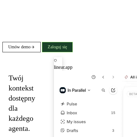
Umów demo
Zaloguj się
MCP
linear.app
Twój
kontekst
dostępny
dla
każdego
agenta.