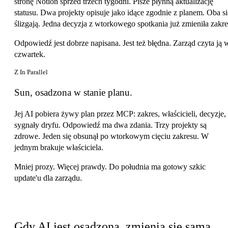
stronę Notion sprzed trzech tygodni. Pisze płynną aktualizację
statusu. Dwa projekty opisuje jako idące zgodnie z planem. Oba si
ślizgają. Jedna decyzja z wtorkowego spotkania już zmieniła zakre
Odpowiedź jest dobrze napisana. Jest też błędna. Zarząd czyta ją 
czwartek.
Z In Parallel
Sun, osadzona w stanie planu.
Jej AI pobiera żywy plan przez MCP: zakres, właścicieli, decyzje,
sygnały dryfu. Odpowiedź ma dwa zdania. Trzy projekty są
zdrowe. Jeden się obsunął po wtorkowym cięciu zakresu. W
jednym brakuje właściciela.
Mniej prozy. Więcej prawdy. Do południa ma gotowy szkic
update'u dla zarządu.
Trzy rzeczy, które się zmieniają
Gdy AI jest osadzona, zmienia się sama