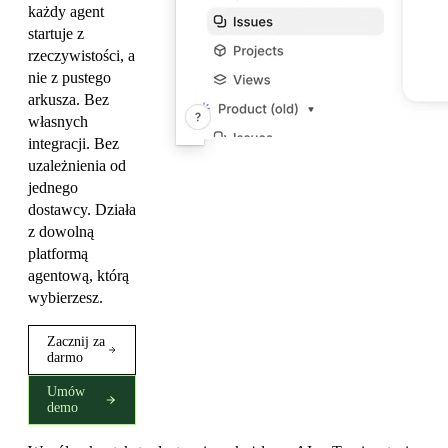
każdy agent
startuje z
rzeczywistości, a
nie z pustego
arkusza. Bez
własnych
integracji. Bez
uzależnienia od
jednego
dostawcy. Działa
z dowolną
platformą
agentową, którą
wybierzesz.
Zacznij za
darmo
Umów
demo