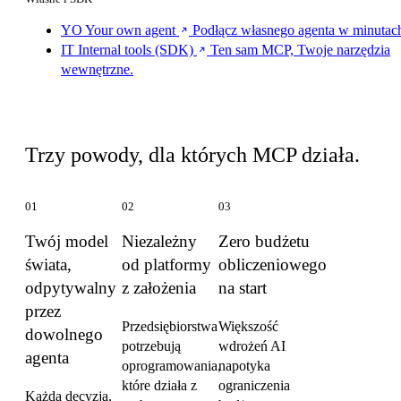
YO
Your own agent
Podłącz własnego agenta w minutac
IT
Internal tools (SDK)
Ten sam MCP, Twoje narzędzia
wewnętrzne.
Co wyróżnia MCP
Trzy powody, dla których MCP działa.
01
02
03
Twój model
Niezależny
Zero budżetu
świata,
od platformy
obliczeniowego
odpytywalny
z założenia
na start
przez
Przedsiębiorstwa
Większość
dowolnego
potrzebują
wdrożeń AI
agenta
oprogramowania,
napotyka
które działa z
ograniczenia
Każda decyzja,