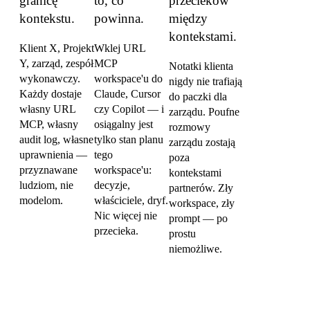
granicę
to, co
przecieków
kontekstu.
powinna.
między
kontekstami.
Klient X, Projekt
Wklej URL
Y, zarząd, zespół
MCP
Notatki klienta
wykonawczy.
workspace'u do
nigdy nie trafiają
Każdy dostaje
Claude, Cursor
do paczki dla
własny URL
czy Copilot — i
zarządu. Poufne
MCP, własny
osiągalny jest
rozmowy
audit log, własne
tylko stan planu
zarządu zostają
uprawnienia —
tego
poza
przyznawane
workspace'u:
kontekstami
ludziom, nie
decyzje,
partnerów. Zły
modelom.
właściciele, dryf.
workspace, zły
Nic więcej nie
prompt — po
przecieka.
prostu
niemożliwe.
Skonfiguruj w pięć minut