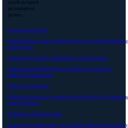
zespół nie będzie
już obsługiwał
ręcznie.
Zawsze aktualny plan
Plan przepisuje się sam na podstawie tego, co zostało powiedziane
zdecydowane.
Automatyczne raporty i komunikacja z interesariuszami
Jedna komenda. Dostosowane do odbiorcy. Powiązane ze
źródłowymi spotkaniami.
Wykrywanie odchyleń
Odchylenia widoczne w momencie pojawienia się, a nie dopiero n
kolejnym steerco.
Domknięcie pętli zobowiązań
Każde zobowiązanie uchwycone. Zaległe widoczne przed kolejn