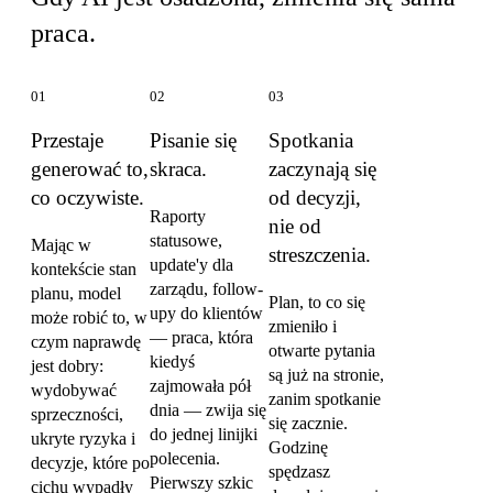
praca.
01
02
03
Przestaje
Pisanie się
Spotkania
generować to,
skraca.
zaczynają się
co oczywiste.
od decyzji,
Raporty
nie od
statusowe,
Mając w
streszczenia.
update'y dla
kontekście stan
zarządu, follow-
planu, model
Plan, to co się
upy do klientów
może robić to, w
zmieniło i
— praca, która
czym naprawdę
otwarte pytania
kiedyś
jest dobry:
są już na stronie,
zajmowała pół
wydobywać
zanim spotkanie
dnia — zwija się
sprzeczności,
się zacznie.
do jednej linijki
ukryte ryzyka i
Godzinę
polecenia.
decyzje, które po
spędzasz
Pierwszy szkic
cichu wypadły