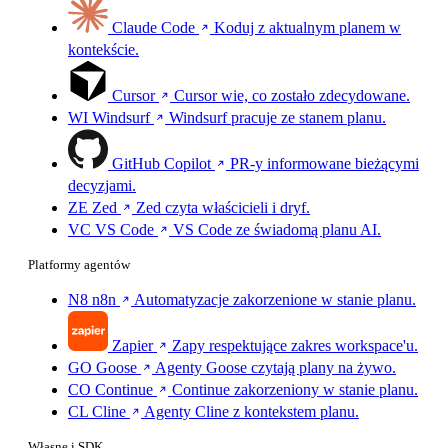
Claude Code
Koduj z aktualnym planem w
kontekście.
Cursor
Cursor wie, co zostało zdecydowane.
WI
Windsurf
Windsurf pracuje ze stanem planu.
GitHub Copilot
PR-y informowane bieżącymi
decyzjami.
ZE
Zed
Zed czyta właścicieli i dryf.
VC
VS Code
VS Code ze świadomą planu AI.
Platformy agentów
N8
n8n
Automatyzacje zakorzenione w stanie planu.
Zapier
Zapy respektujące zakres workspace'u.
GO
Goose
Agenty Goose czytają plany na żywo.
CO
Continue
Continue zakorzeniony w stanie planu.
CL
Cline
Agenty Cline z kontekstem planu.
Własne i SDK