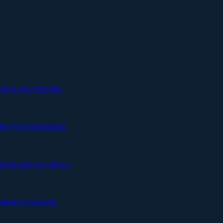
ziane i zdecydowane.
dłowymi spotkaniami.
o na kolejnym steerco.
ejnym spotkaniem.