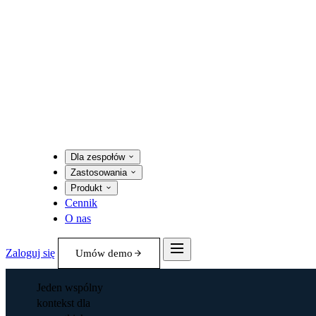
Dla zespołów
Zastosowania
Produkt
Cennik
O nas
Zaloguj się
Umów demo
Jeden wspólny
kontekst dla