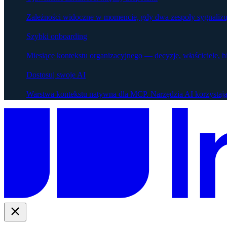
Zależności widoczne w momencie, gdy dwa zespoły sygnalizu
Szybki onboarding
Miesiące kontekstu organizacyjnego — decyzje, właściciele, h
Dostosuj swoje AI
Warstwa kontekstu natywna dla MCP. Narzędzia AI korzystają