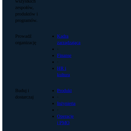
wszystkich
zespołów,
produktów i
programów.
Prowadź
Kadra
organizację
zarządzająca
·
Finanse
·
HR i
kultura
Buduj i
Produkt
dostarczaj
·
Inżynieria
·
Operacje
i PMO