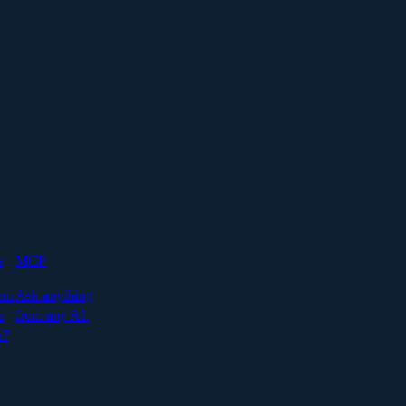
s
MCP
em
Ask anything
a
from any AI.
u?