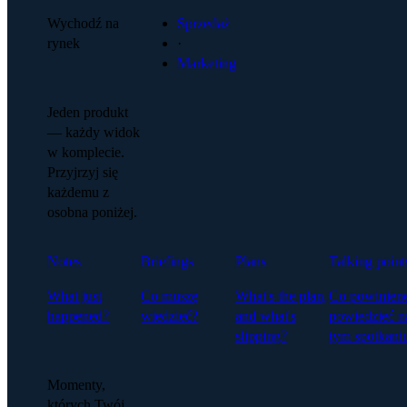
Wychodź na
Sprzedaż
rynek
·
Marketing
Jeden produkt
— każdy widok
w komplecie.
Przyjrzyj się
każdemu z
osobna poniżej.
Notes
Briefings
Plans
Talking point
What just
Co muszę
What's the plan,
Co powinien
happened?
wiedzieć?
and what's
powiedzieć n
slipping?
tym spotkani
Momenty,
których Twój