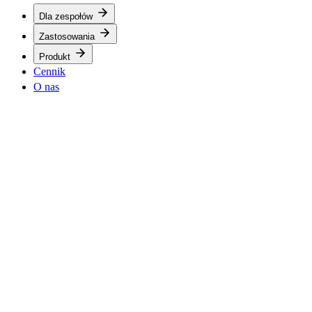
Dla zespołów
Zastosowania
Produkt
Cennik
O nas