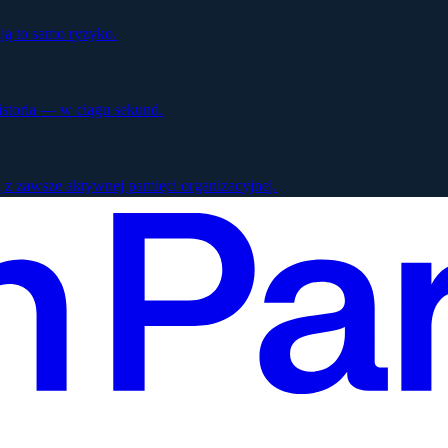
ją to samo ryzyko.
istoria — w ciągu sekund.
 z zawsze aktywnej pamięci organizacyjnej.