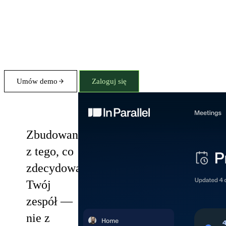
Umów demo
Zaloguj się
Plans
Zbudowany
z tego, co
zdecydował
Twój
zespół —
nie z