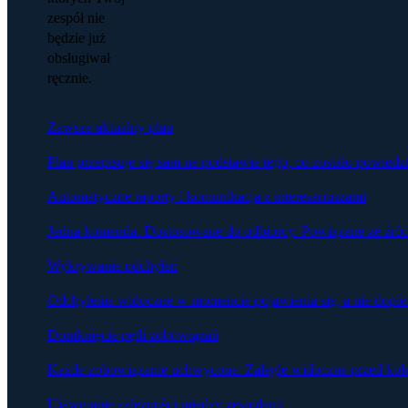
zespół nie
będzie już
obsługiwał
ręcznie.
Zawsze aktualny plan
Plan przepisuje się sam na podstawie tego, co zostało powied
Automatyczne raporty i komunikacja z interesariuszami
Jedna komenda. Dostosowane do odbiorcy. Powiązane ze źró
Wykrywanie odchyleń
Odchylenia widoczne w momencie pojawienia się, a nie dopier
Domknięcie pętli zobowiązań
Każde zobowiązanie uchwycone. Zaległe widoczne przed kol
Ujawnianie zależności między zespołami