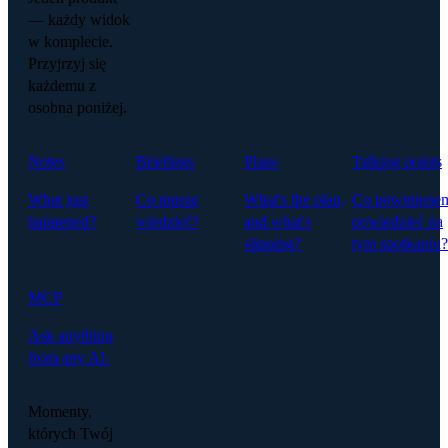
— każdy widok
w komplecie.
Przyjrzyj się
każdemu z
osobna poniżej.
Notes
Briefings
Plans
Talking points
What just
Co muszę
What's the plan,
Co powiniene
happened?
wiedzieć?
and what's
powiedzieć na
slipping?
tym spotkaniu?
MCP
Ask anything
from any AI.
Momenty,
których Twój