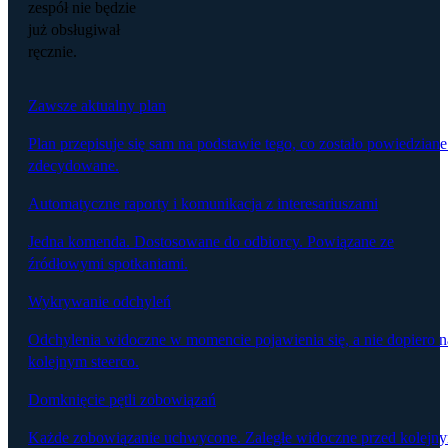
zespół nie będzie
już obsługiwał
ręcznie.
Zawsze aktualny plan
Plan przepisuje się sam na podstawie tego, co zostało powiedziane
zdecydowane.
Automatyczne raporty i komunikacja z interesariuszami
Jedna komenda. Dostosowane do odbiorcy. Powiązane ze
źródłowymi spotkaniami.
Wykrywanie odchyleń
Odchylenia widoczne w momencie pojawienia się, a nie dopiero n
kolejnym steerco.
Domknięcie pętli zobowiązań
Każde zobowiązanie uchwycone. Zaległe widoczne przed kolejn