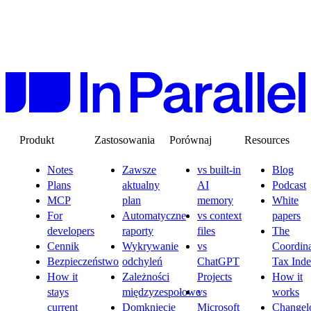
Produkt
Zastosowania
Porównaj
Resources
Notes
Zawsze
vs built-in
Blog
Plans
aktualny
AI
Podcast
MCP
plan
memory
White
For
Automatyczne
vs context
papers
developers
raporty
files
The
Cennik
Wykrywanie
vs
Coordina
Bezpieczeństwo
odchyleń
ChatGPT
Tax Ind
How it
Zależności
Projects
How it
stays
międzyzespołowe
vs
works
current
Domknięcie
Microsoft
Changel