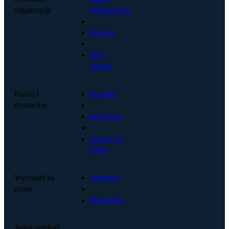
organizację
zarządzająca
·
Finanse
·
HR i
kultura
Buduj i
Produkt
dostarczaj
·
Inżynieria
·
Operacje i
PMO
Wychodź na
Sprzedaż
rynek
·
Marketing
Jeden produkt