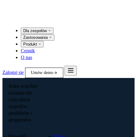
Dla zespołów
Zastosowania
Produkt
Cennik
O nas
Zaloguj się
Umów demo
Jeden wspólny
kontekst dla
wszystkich
zespołów,
produktów i
programów.
Prowadź
Kadra