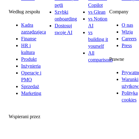
pętli
Copilot
Według zespołu
Company
Szybki
vs Glean
onboarding
vs Notion
Kadra
O nas
Dostosuj
AI
zarządzająca
Wizja
swoje AI
vs
Finanse
Careers
building it
HR i
Press
yourself
kultura
All
Prawne
Produkt
comparisons
Inżynieria
Prywatn
Operacje i
Warunki
PMO
użytkow
Sprzedaż
Polityka
Marketing
cookies
Wspierani przez