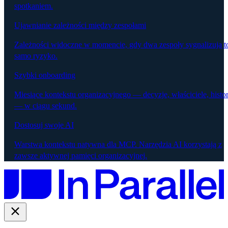
spotkaniem.
Ujawnianie zależności między zespołami
Zależności widoczne w momencie, gdy dwa zespoły sygnalizują t
samo ryzyko.
Szybki onboarding
Miesiące kontekstu organizacyjnego — decyzje, właściciele, histor
— w ciągu sekund.
Dostosuj swoje AI
Warstwa kontekstu natywna dla MCP. Narzędzia AI korzystają z
zawsze aktywnej pamięci organizacyjnej.