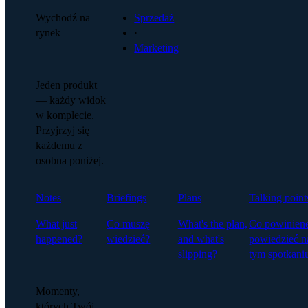
Wychodź na
Sprzedaż
rynek
·
Marketing
Jeden produkt
— każdy widok
w komplecie.
Przyjrzyj się
każdemu z
osobna poniżej.
Notes
Briefings
Plans
Talking point
What just
Co muszę
What's the plan,
Co powinien
happened?
wiedzieć?
and what's
powiedzieć n
slipping?
tym spotkani
Momenty,
których Twój