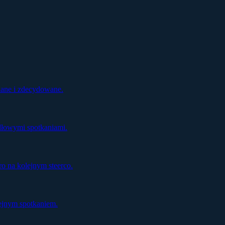
ziane i zdecydowane.
dłowymi spotkaniami.
o na kolejnym steerco.
ejnym spotkaniem.