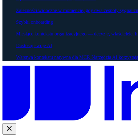
Zależności widoczne w momencie, gdy dwa zespoły sygnalizu
Szybki onboarding
Miesiące kontekstu organizacyjnego — decyzje, właściciele, h
Dostosuj swoje AI
Warstwa kontekstu natywna dla MCP. Narzędzia AI korzystają