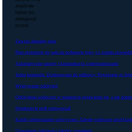
zespół nie
będzie już
obsługiwał
ręcznie.
Zawsze aktualny plan
Plan przepisuje się sam na podstawie tego, co zostało powied
Automatyczne raporty i komunikacja z interesariuszami
Jedna komenda. Dostosowane do odbiorcy. Powiązane ze źró
Wykrywanie odchyleń
Odchylenia widoczne w momencie pojawienia się, a nie dopier
Domknięcie pętli zobowiązań
Każde zobowiązanie uchwycone. Zaległe widoczne przed kol
Ujawnianie zależności między zespołami