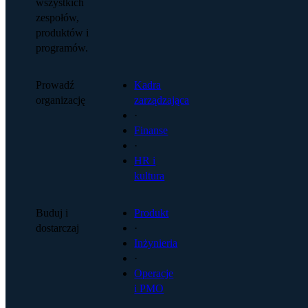
wszystkich
zespołów,
produktów i
programów.
Prowadź
Kadra
organizację
zarządzająca
·
Finanse
·
HR i
kultura
Buduj i
Produkt
dostarczaj
·
Inżynieria
·
Operacje
i PMO