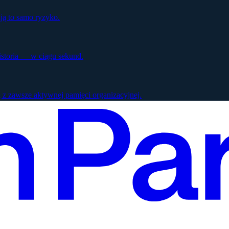
ją to samo ryzyko.
istoria — w ciągu sekund.
 z zawsze aktywnej pamięci organizacyjnej.