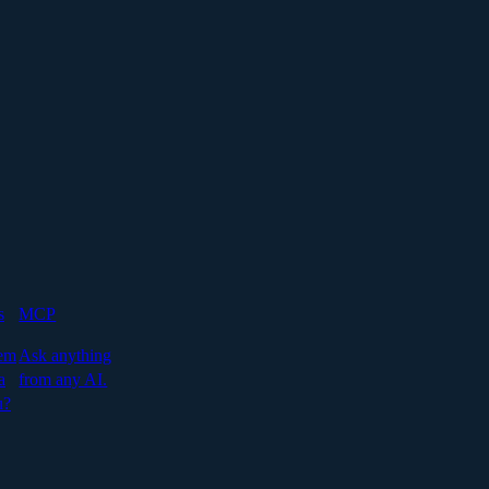
s
MCP
em
Ask anything
a
from any AI.
u?