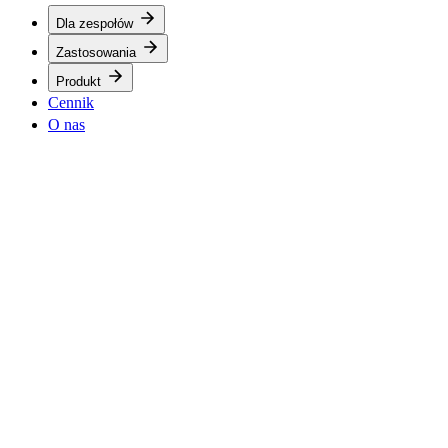
Dla zespołów
Zastosowania
Produkt
Cennik
O nas