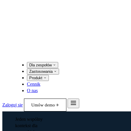
Dla zespołów
Zastosowania
Produkt
Cennik
O nas
Zaloguj się
Umów demo
Jeden wspólny
kontekst dla