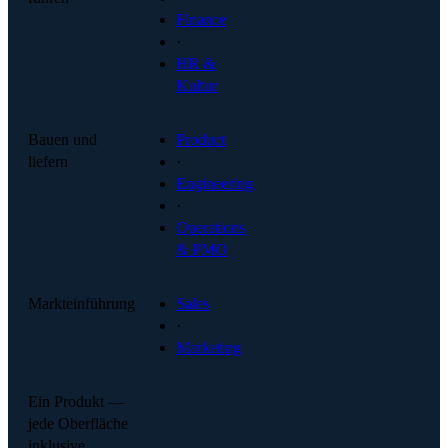
Finance
·
HR &
Kultur
Bauen und
Product
liefern
·
Engineering
·
Operations
& PMO
Markteinführung
Sales
·
Marketing
Ein Produkt —
jede Oberfläche
inklusive.