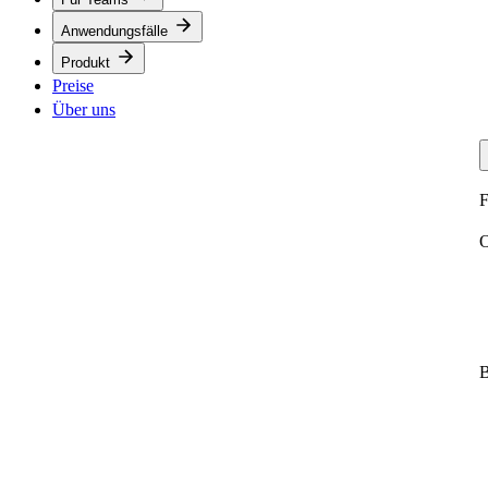
Anwendungsfälle
Produkt
Preise
Über uns
F
O
B