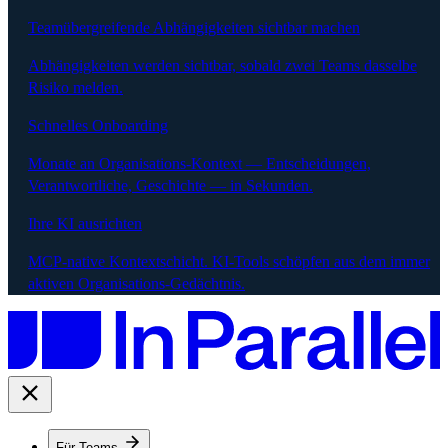
Teamübergreifende Abhängigkeiten sichtbar machen
Abhängigkeiten werden sichtbar, sobald zwei Teams dasselbe
Risiko melden.
Schnelles Onboarding
Monate an Organisations-Kontext — Entscheidungen,
Verantwortliche, Geschichte — in Sekunden.
Ihre KI ausrichten
MCP-native Kontextschicht. KI-Tools schöpfen aus dem immer
aktiven Organisations-Gedächtnis.
Für Teams