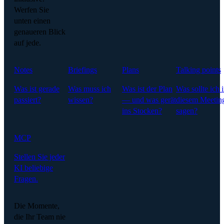
Werfen Sie
unten einen
genaueren Blick
auf jede.
Notes
Briefings
Plans
Talking points
Was ist gerade
Was muss ich
Was ist der Plan
Was sollte ich 
passiert?
wissen?
— und was gerät
diesem Meetin
ins Stocken?
sagen?
MCP
Stellen Sie jeder
KI beliebige
Fragen.
Die Momente,
die Ihr Team nie