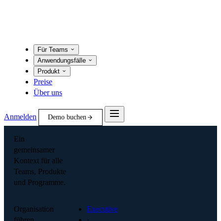
Für Teams
Anwendungsfälle
Produkt
Preise
Über uns
Anmelden
Demo buchen
Ein
gemeinsamer
Kontext für alle
Teams, Produkte
und Programme.
Organisation
Executive
führen
·