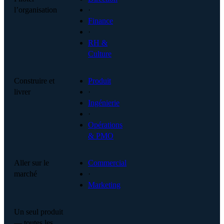
l’organisation
·
Finance
·
RH &
Culture
Construire et
Produit
livrer
·
Ingénierie
·
Opérations
& PMO
Aller sur le
Commercial
marché
·
Marketing
Un seul produit
— toutes les