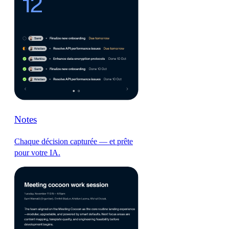
Notes
Chaque décision capturée — et prête
pour votre IA.