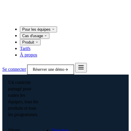
Pour les équipes
Cas d'usage
Produit
Tarifs
À propos
Se connecter
Réserver une démo
Un contexte
partagé pour
toutes les
équipes, tous les
produits et tous
les programmes.
Piloter
Direction