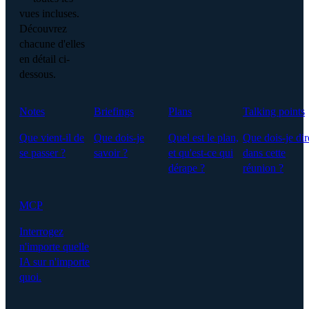
vues incluses.
Découvrez
chacune d'elles
en détail ci-
dessous.
Notes
Briefings
Plans
Talking points
Que vient-il de
Que dois-je
Quel est le plan,
Que dois-je dir
se passer ?
savoir ?
et qu'est-ce qui
dans cette
dérape ?
réunion ?
MCP
Interrogez
n'importe quelle
IA sur n'importe
quoi.