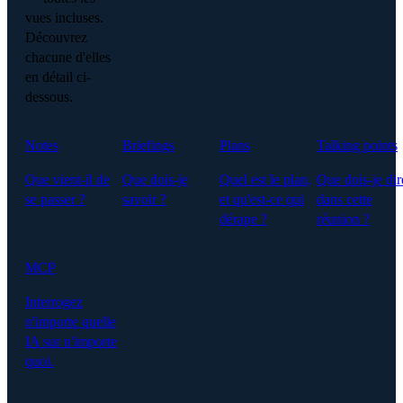
vues incluses.
Découvrez
chacune d'elles
en détail ci-
dessous.
Notes
Briefings
Plans
Talking points
Que vient-il de
Que dois-je
Quel est le plan,
Que dois-je dir
se passer ?
savoir ?
et qu'est-ce qui
dans cette
dérape ?
réunion ?
MCP
Interrogez
n'importe quelle
IA sur n'importe
quoi.