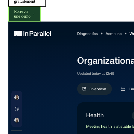
gratuitement
Réserver
une démo