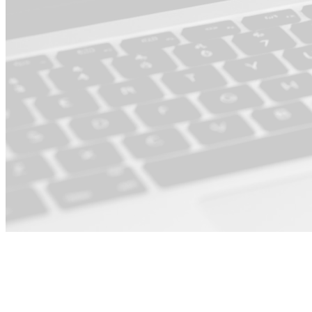
Pour Produit ·
Opérations &
PMO ·