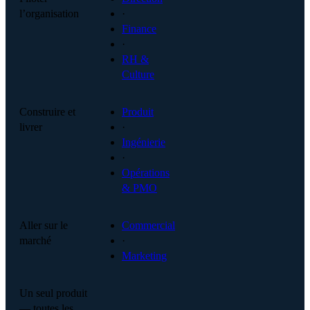
l’organisation
·
Finance
·
RH &
Culture
Construire et
Produit
livrer
·
Ingénierie
·
Opérations
& PMO
Aller sur le
Commercial
marché
·
Marketing
Un seul produit
— toutes les