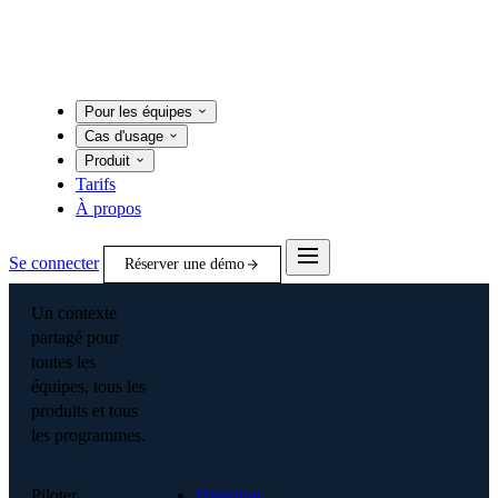
Pour les équipes
Cas d'usage
Produit
Tarifs
À propos
Se connecter
Réserver une démo
Un contexte
partagé pour
toutes les
équipes, tous les
produits et tous
les programmes.
Piloter
Direction