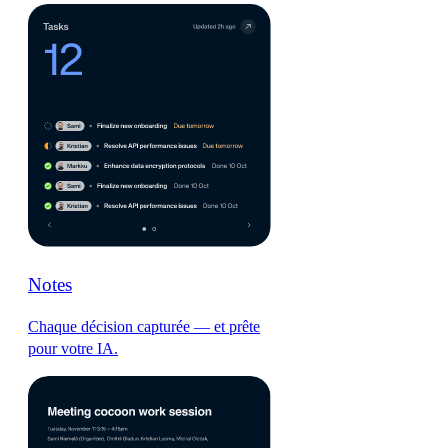
Notes
Chaque décision capturée — et prête
pour votre IA.