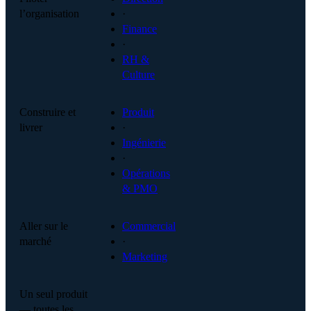
l’organisation
·
Finance
·
RH &
Culture
Construire et
Produit
livrer
·
Ingénierie
·
Opérations
& PMO
Aller sur le
Commercial
marché
·
Marketing
Un seul produit
— toutes les