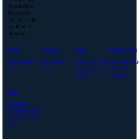
vues incluses.
Découvrez
chacune d'elles
en détail ci-
dessous.
Notes
Briefings
Plans
Talking points
Que vient-il de
Que dois-je
Quel est le plan,
Que dois-je dir
se passer ?
savoir ?
et qu'est-ce qui
dans cette
dérape ?
réunion ?
MCP
Interrogez
n'importe quelle
IA sur n'importe
quoi.