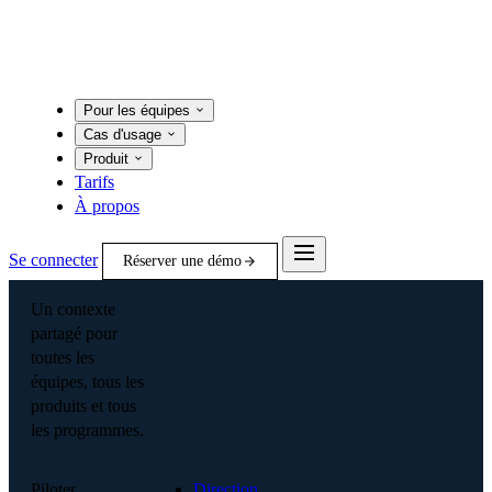
Pour les équipes
Cas d'usage
Produit
Tarifs
À propos
Se connecter
Réserver une démo
Un contexte
partagé pour
toutes les
équipes, tous les
produits et tous
les programmes.
Piloter
Direction