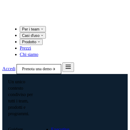
Per i team
Casi d'uso
Prodotto
Prezzi
Chi siamo
Accedi
Prenota una demo
Un unico
contesto
condiviso per
tutti i team,
prodotti e
programmi.
Guidare
Executive