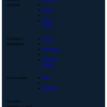
l'azienda
·
Finance
·
HR &
Cultura
Costruire e
Product
consegnare
·
Engineering
·
Operations
& PMO
Go-to-market
Sales
·
Marketing
Un unico
prodotto — ogni