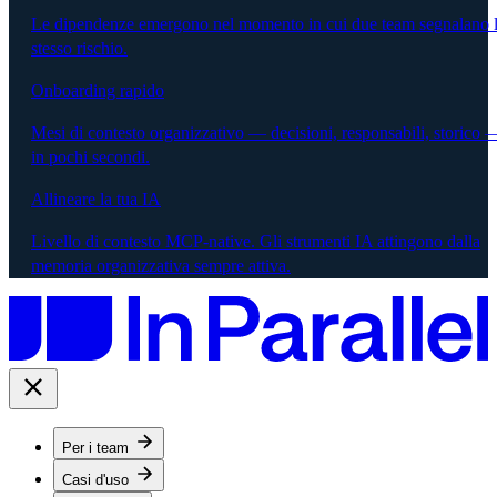
Le dipendenze emergono nel momento in cui due team segnalano 
stesso rischio.
Onboarding rapido
Mesi di contesto organizzativo — decisioni, responsabili, storico 
in pochi secondi.
Allineare la tua IA
Livello di contesto MCP-native. Gli strumenti IA attingono dalla
memoria organizzativa sempre attiva.
Per i team
Casi d'uso