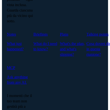
vista inclusa.
Guarda ciascuna
più da vicino qui
sotto.
Notes
Briefings
Plans
Talking points
What just
What do I need
What's the plan,
Cosa dovrei di
happened?
to know?
and what's
in questa
slipping?
riunione?
MCP
Ask anything
from any AI.
I momenti che il
tuo team non
gestirà più a