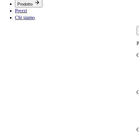
Prodotto
Prezzi
Chi siamo
P
G
C
G