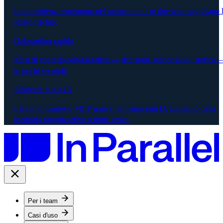
Le dipendenze emergono nel momento in cui due team segnalano 
stesso rischio.
Onboarding rapido
Mesi di contesto organizzativo — decisioni, responsabili, storico 
in pochi secondi.
Allineare la tua IA
Livello di contesto MCP-native. Gli strumenti IA attingono dalla
memoria organizzativa sempre attiva.
Per i team
Casi d'uso