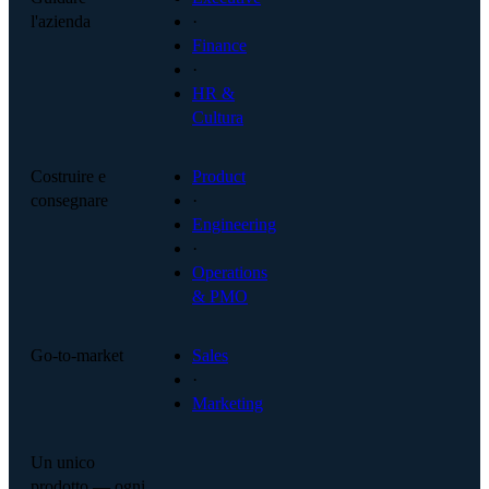
l'azienda
·
Finance
·
HR &
Cultura
Costruire e
Product
consegnare
·
Engineering
·
Operations
& PMO
Go-to-market
Sales
·
Marketing
Un unico
prodotto — ogni