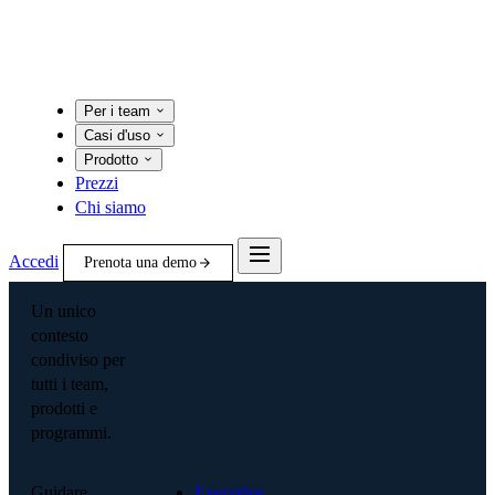
Per i team
Casi d'uso
Prodotto
Prezzi
Chi siamo
Accedi
Prenota una demo
Un unico
contesto
condiviso per
tutti i team,
prodotti e
programmi.
Guidare
Executive