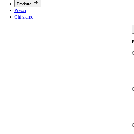
Prodotto
Prezzi
Chi siamo
P
G
C
G