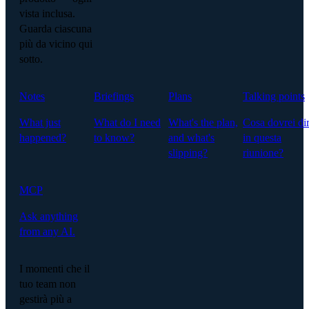
vista inclusa.
Guarda ciascuna
più da vicino qui
sotto.
Notes
Briefings
Plans
Talking points
What just
What do I need
What's the plan,
Cosa dovrei di
happened?
to know?
and what's
in questa
slipping?
riunione?
MCP
Ask anything
from any AI.
I momenti che il
tuo team non
gestirà più a