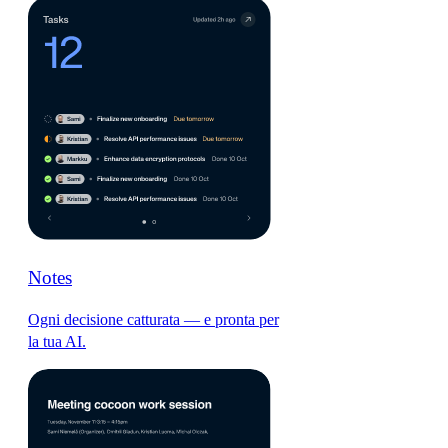
Notes
Ogni decisione catturata — e pronta per
la tua AI.