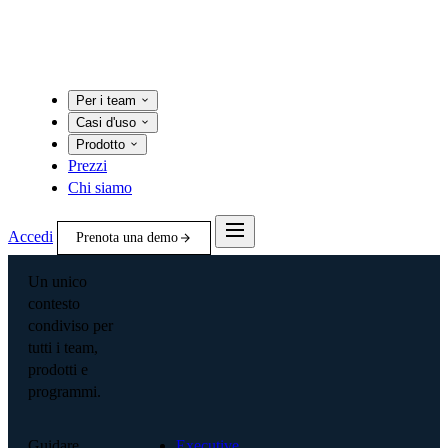
Per i team
Casi d'uso
Prodotto
Prezzi
Chi siamo
Accedi
Prenota una demo
Un unico
contesto
condiviso per
tutti i team,
prodotti e
programmi.
Guidare
Executive