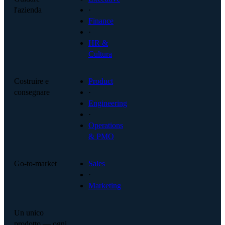
l'azienda
·
Finance
·
HR &
Cultura
Costruire e
Product
consegnare
·
Engineering
·
Operations
& PMO
Go-to-market
Sales
·
Marketing
Un unico
prodotto — ogni