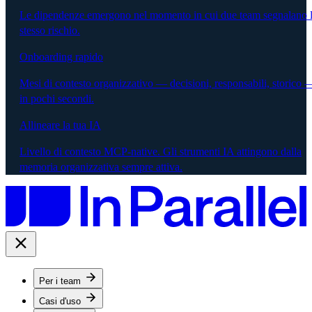
Le dipendenze emergono nel momento in cui due team segnalano 
stesso rischio.
Onboarding rapido
Mesi di contesto organizzativo — decisioni, responsabili, storico 
in pochi secondi.
Allineare la tua IA
Livello di contesto MCP-native. Gli strumenti IA attingono dalla
memoria organizzativa sempre attiva.
Per i team
Casi d'uso