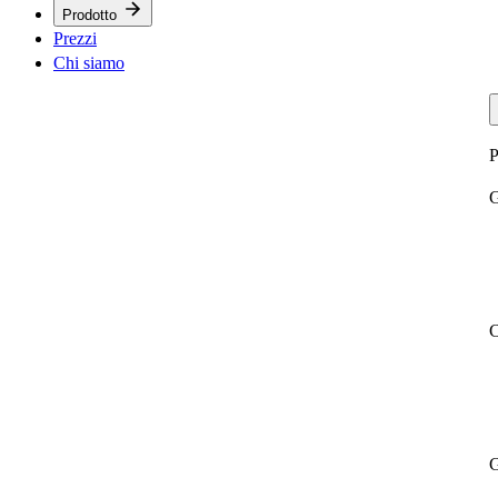
Prodotto
Prezzi
Chi siamo
P
G
C
G