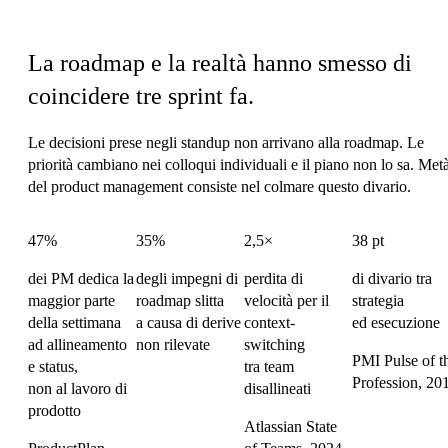
Il costo di coordinamento di Product
La roadmap e la realtà hanno smesso di
coincidere tre sprint fa.
Le decisioni prese negli standup non arrivano alla roadmap. Le
priorità cambiano nei colloqui individuali e il piano non lo sa. Met
del product management consiste nel colmare questo divario.
47%
35%
2,5×
38 pt
dei PM dedica la
degli impegni di
perdita di
di divario tra
maggior parte
roadmap slitta
velocità per il
strategia
della settimana
a causa di derive
context-
ed esecuzione
ad allineamento
non rilevate
switching
PMI Pulse of t
e status,
tra team
Profession, 20
non al lavoro di
disallineati
prodotto
Atlassian State