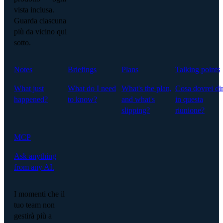
vista inclusa.
Guarda ciascuna
più da vicino qui
sotto.
Notes
Briefings
Plans
Talking points
What just
What do I need
What's the plan,
Cosa dovrei di
happened?
to know?
and what's
in questa
slipping?
riunione?
MCP
Ask anything
from any AI.
I momenti che il
tuo team non
gestirà più a