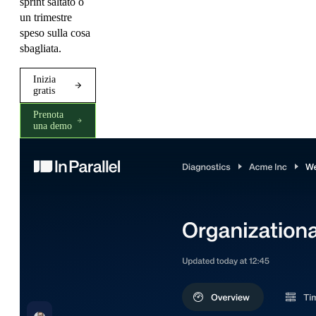
sprint saltato o
un trimestre
speso sulla cosa
sbagliata.
Inizia
gratis
Prenota
una demo