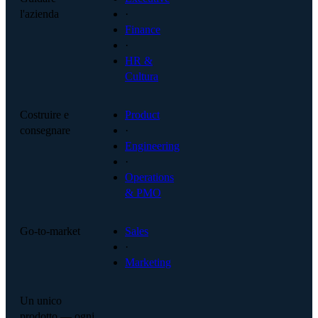
l'azienda
·
Finance
·
HR &
Cultura
Costruire e
Product
consegnare
·
Engineering
·
Operations
& PMO
Go-to-market
Sales
·
Marketing
Un unico
prodotto — ogni