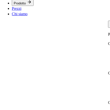
Prodotto
Prezzi
Chi siamo
P
G
C
G