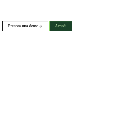
Prenota una demo
Accedi
Gratis per i team idonei: