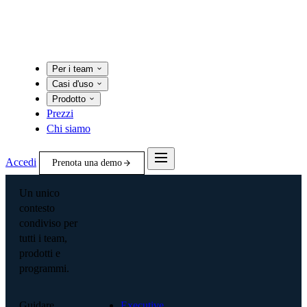
Per i team
Casi d'uso
Prodotto
Prezzi
Chi siamo
Accedi
Prenota una demo
Un unico
contesto
condiviso per
tutti i team,
prodotti e
programmi.
Guidare
Executive