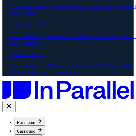
Le dipendenze emergono nel momento in cui due team segnalano 
stesso rischio.
Onboarding rapido
Mesi di contesto organizzativo — decisioni, responsabili, storico 
in pochi secondi.
Allineare la tua IA
Livello di contesto MCP-native. Gli strumenti IA attingono dalla
memoria organizzativa sempre attiva.
Per i team
Casi d'uso