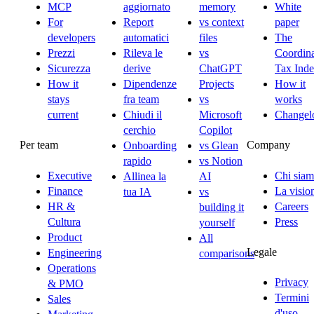
MCP
aggiornato
memory
White
For
Report
vs context
paper
developers
automatici
files
The
Prezzi
Rileva le
vs
Coordina
Sicurezza
derive
ChatGPT
Tax Ind
How it
Dipendenze
Projects
How it
stays
fra team
vs
works
current
Chiudi il
Microsoft
Changel
cerchio
Copilot
Per team
Company
Onboarding
vs Glean
rapido
vs Notion
Executive
Chi sia
Allinea la
AI
Finance
La visio
tua IA
vs
HR &
Careers
building it
Cultura
Press
yourself
Product
All
Legale
Engineering
comparisons
Operations
Privacy
& PMO
Termini
Sales
d'uso