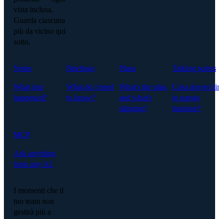
vista inclusa.
Guarda ciascuna
più da vicino qui
sotto.
Notes
Briefings
Plans
Talking points
What just
What do I need
What's the plan,
Cosa dovrei di
happened?
to know?
and what's
in questa
slipping?
riunione?
MCP
Ask anything
from any AI.
I momenti che il
tuo team non
gestirà più a