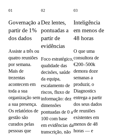
01
02
03
Governação a
Dez lentes,
Inteligência
partir de 1%
pontuadas a
em menos de
dos dados
partir de
48 horas
evidências
Assiste a três ou
O que uma
quatro reuniões
consultora de
Foco estratégico,
por semana.
€200–500k
qualidade das
Mais de
demora doze
decisões, saúde
trezentas
semanas a
da equipa,
acontecem em
produzir, o
escalamento de
toda a sua
Diagnostics
riscos, fluxo de
organização sem
entrega a partir
informação: dez
a sua presença.
dos seus dados
dimensões
Os relatórios de
de reuniões
pontuadas de 0 a
gestão são
existentes em
100 com base
curados pelas
menos de 48
em evidências da
pessoas que
horas — e
transcrição, não