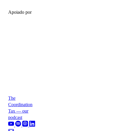
Apoiado por
The
Coordination
Tax — our
podcast