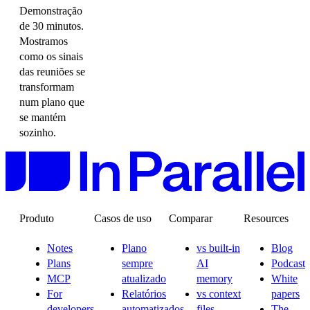
Demonstração
de 30 minutos.
Mostramos
como os sinais
das reuniões se
transformam
num plano que
se mantém
sozinho.
Produto
Casos de uso
Comparar
Resources
Notes
Plano
vs built-in
Blog
Plans
sempre
AI
Podcast
MCP
atualizado
memory
White
For
Relatórios
vs context
papers
developers
automatizados
files
The