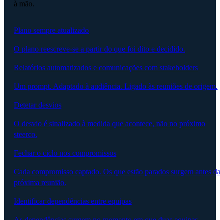
à mão.
Plano sempre atualizado
O plano reescreve-se a partir do que foi dito e decidido.
Relatórios automatizados e comunicações com stakeholders
Um prompt. Adaptado à audiência. Ligado às reuniões de origem.
Detetar desvios
O desvio é sinalizado à medida que acontece, não no próximo
steerco.
Fechar o ciclo nos compromissos
Cada compromisso captado. Os que estão parados surgem antes d
próxima reunião.
Identificar dependências entre equipas
As dependências surgem no momento em que duas equipas