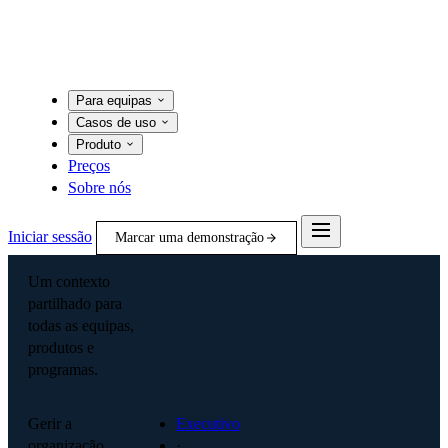
Para equipas
Casos de uso
Produto
Preços
Sobre nós
Iniciar sessão
Marcar uma demonstração
Um contexto
partilhado para
todas as equipas,
produtos e
programas.
Gerir a
Executivo
organização
·