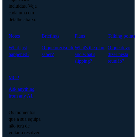
incluídas. Veja
cada uma em
detalhe abaixo.
Notes
Briefings
Plans
Talking points
What just
O que preciso de
What's the plan,
O que devo
happened?
saber?
and what's
dizer nesta
slipping?
reunião?
MCP
Ask anything
from any AI.
Os momentos
que a sua equipa
não terá de
voltar a resolver