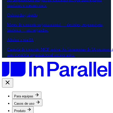
sinalizam o mesmo risco.
Onboarding rápido
Meses de contexto organizacional — decisões, responsáveis,
histórico — em segundos.
Alinhar a sua IA
Camada de contexto MCP-nativa. As ferramentas de IA recorrem 
uma memória organizacional sempre ativa.
Para equipas
Casos de uso
Produto