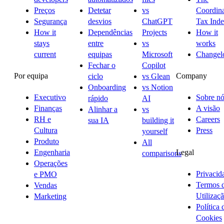
Preços
Detetar
vs
Coordina
Segurança
desvios
ChatGPT
Tax Ind
How it
Dependências
Projects
How it
stays
entre
vs
works
current
equipas
Microsoft
Changel
Fechar o
Copilot
Por equipa
Company
ciclo
vs Glean
Onboarding
vs Notion
Executivo
Sobre nó
rápido
AI
Finanças
A visão
Alinhar a
vs
RH e
Careers
sua IA
building it
Cultura
Press
yourself
Produto
All
Legal
Engenharia
comparisons
Operações
Privacid
e PMO
Termos 
Vendas
Utilizaç
Marketing
Política 
Cookies