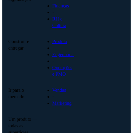
Finanças
·
RH e
Cultura
Construir e
Produto
entregar
·
Engenharia
·
Operações
e PMO
Ir para o
Vendas
mercado
·
Marketing
Um produto —
todas as
superfícies