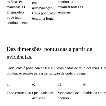
estão a ser
continua a
em
avaliadas. O
atualizar todas as
autoavaliação.
Diagnostics
semanas.
Cada pontuação
ouve tudo,
tem uma fonte.
continuamente.
As dez lentes
Dez dimensões, pontuadas a partir de
evidências.
Cada lente é pontuada de 0 a 100 com dados de reuniões reais. Ca
pontuação remete para a transcrição de onde provém.
01
02
03
04
Foco estratégico
Qualidade das
Velocidade de
Saúde da equi
decisões
decisão