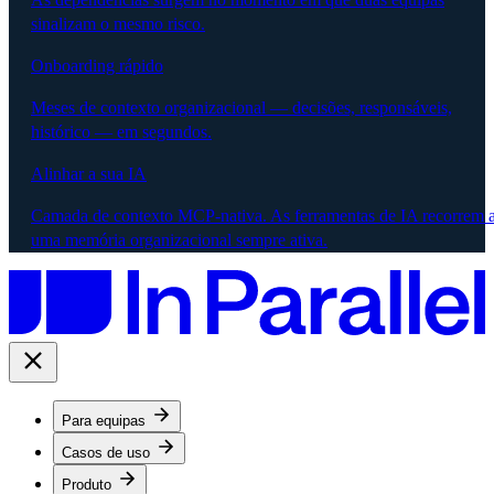
sinalizam o mesmo risco.
Onboarding rápido
Meses de contexto organizacional — decisões, responsáveis,
histórico — em segundos.
Alinhar a sua IA
Camada de contexto MCP-nativa. As ferramentas de IA recorrem 
uma memória organizacional sempre ativa.
Para equipas
Casos de uso
Produto