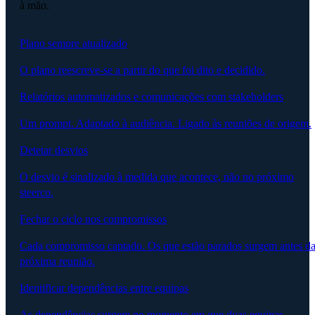
à mão.
Plano sempre atualizado
O plano reescreve-se a partir do que foi dito e decidido.
Relatórios automatizados e comunicações com stakeholders
Um prompt. Adaptado à audiência. Ligado às reuniões de origem.
Detetar desvios
O desvio é sinalizado à medida que acontece, não no próximo
steerco.
Fechar o ciclo nos compromissos
Cada compromisso captado. Os que estão parados surgem antes d
próxima reunião.
Identificar dependências entre equipas
As dependências surgem no momento em que duas equipas