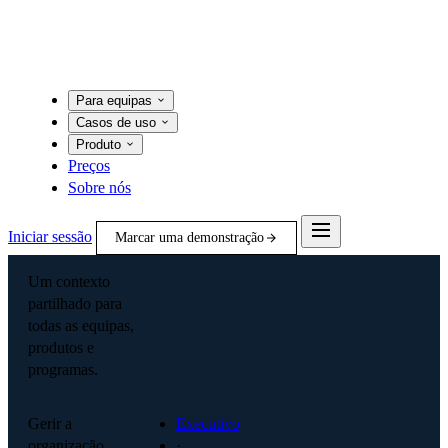
Para equipas
Casos de uso
Produto
Preços
Sobre nós
Iniciar sessão
Marcar uma demonstração
Um contexto
partilhado para
todas as equipas,
produtos e
programas.
Gerir a
Executivo
organização
·