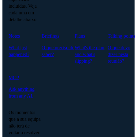
incluídas. Veja
cada uma em
detalhe abaixo.
Notes
Briefings
Plans
Talking points
What just
O que preciso de
What's the plan,
O que devo
happened?
saber?
and what's
dizer nesta
slipping?
reunião?
MCP
Ask anything
from any AI.
Os momentos
que a sua equipa
não terá de
voltar a resolver