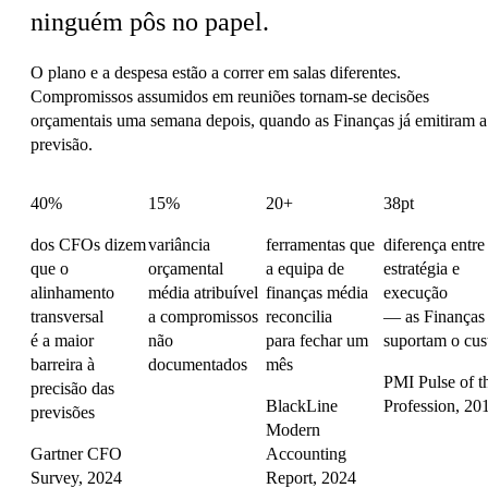
ninguém pôs no papel.
O plano e a despesa estão a correr em salas diferentes.
Compromissos assumidos em reuniões tornam-se decisões
orçamentais uma semana depois, quando as Finanças já emitiram a
previsão.
40%
15%
20+
38pt
dos CFOs dizem
variância
ferramentas que
diferença entre
que o
orçamental
a equipa de
estratégia e
alinhamento
média atribuível
finanças média
execução
transversal
a compromissos
reconcilia
— as Finanças
é a maior
não
para fechar um
suportam o cus
barreira à
documentados
mês
PMI Pulse of t
precisão das
BlackLine
Profession, 20
previsões
Modern
Gartner CFO
Accounting
Survey, 2024
Report, 2024