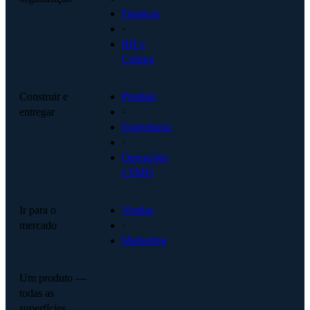
Finanças
·
RH e
Cultura
Construir e
Produto
entregar
·
Engenharia
·
Operações
e PMO
Ir para o
Vendas
mercado
·
Marketing
Um produto —
todas as
superfícies