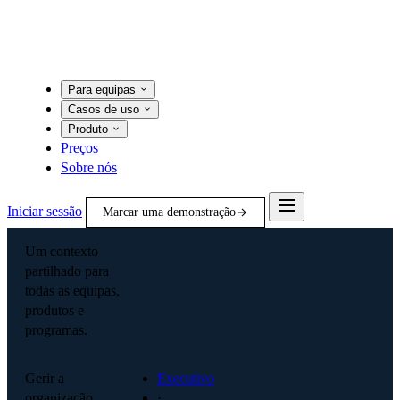
Para equipas
Casos de uso
Produto
Preços
Sobre nós
Iniciar sessão
Marcar uma demonstração
Um contexto
partilhado para
todas as equipas,
produtos e
programas.
Gerir a
Executivo
organização
·