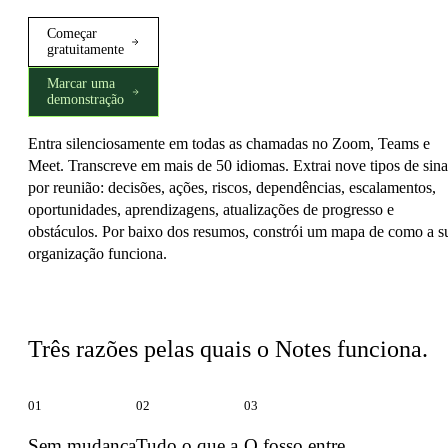
Começar
gratuitamente
Marcar uma
demonstração
Entra silenciosamente em todas as chamadas no Zoom, Teams e
Meet. Transcreve em mais de 50 idiomas. Extrai nove tipos de sina
por reunião: decisões, ações, riscos, dependências, escalamentos,
oportunidades, aprendizagens, atualizações de progresso e
obstáculos. Por baixo dos resumos, constrói um mapa de como a s
organização funciona.
O que torna o Notes diferente
Três razões pelas quais o Notes funciona.
01
02
03
Sem mudança
Tudo o que a
O fosso entre