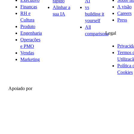
Executivo
Sobre nó
rápido
AI
Finanças
A visão
Alinhar a
vs
RH e
Careers
sua IA
building it
Cultura
Press
yourself
Produto
All
Legal
Engenharia
comparisons
Operações
Privacid
e PMO
Termos 
Vendas
Utilizaç
Marketing
Política 
Cookies
Apoiado por