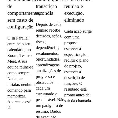
de
transcrição
reunião e
comportamento,
escondia
execução,
sem custo de
eliminado
Depois de cada
configuração
reunião recebe
Cada ação surge
decisões, ações,
com uma
O In Parallel
riscos,
proposta:
entra pelo seu
dependências,
escrever a
calendário, no
escalamentos,
especificação,
Zoom, Teams ou
oportunidades,
redigir o plano
Meet. A sua
aprendizagens,
de projeto,
equipa reúne-se
atualizações de
escrever a
como sempre.
progresso e
descrição de
Nada para
obstáculos —
funções. O
instalar, nenhum
cada um
resultado está
comando para
estruturado e
pronto antes de
memorizar.
pesquisável. Não
sair da chamada.
Aparece e está
um parágrafo de
lá.
resumo. Dados
de execução.