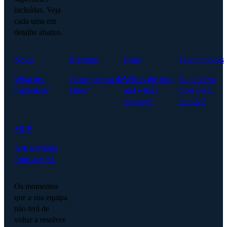
incluídas. Veja
cada uma em
detalhe abaixo.
Notes
Briefings
Plans
Talking points
What just
O que preciso de
What's the plan,
O que devo
happened?
saber?
and what's
dizer nesta
slipping?
reunião?
MCP
Ask anything
from any AI.
Os momentos
que a sua equipa
não terá de
voltar a resolver