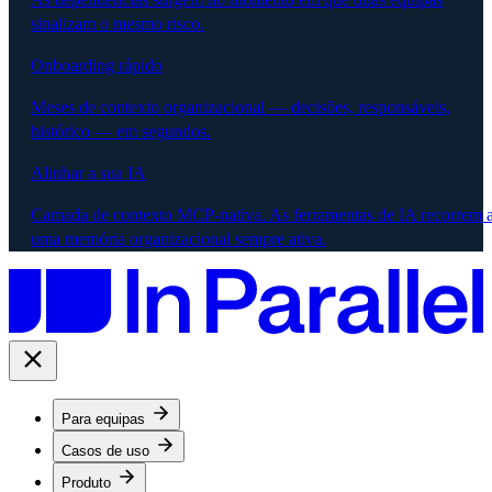
sinalizam o mesmo risco.
Onboarding rápido
Meses de contexto organizacional — decisões, responsáveis,
histórico — em segundos.
Alinhar a sua IA
Camada de contexto MCP-nativa. As ferramentas de IA recorrem 
uma memória organizacional sempre ativa.
Para equipas
Casos de uso
Produto