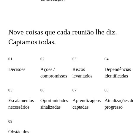
Nove tipos de sinais
Nove coisas que cada reunião lhe diz.
Captamos todas.
01
02
03
04
Decisões
Ações /
Riscos
Dependências
compromissos
levantados
identificadas
05
06
07
08
Escalamentos
Oportunidades
Aprendizagens
Atualizações d
necessários
sinalizadas
captadas
progresso
09
Obstáculos