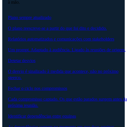
à mão.
Plano sempre atualizado
O plano reescreve-se a partir do que foi dito e decidido.
Relatórios automatizados e comunicações com stakeholders
Um prompt. Adaptado à audiência. Ligado às reuniões de origem.
Detetar desvios
O desvio é sinalizado à medida que acontece, não no próximo
steerco.
Fechar o ciclo nos compromissos
Cada compromisso captado. Os que estão parados surgem antes d
próxima reunião.
Identificar dependências entre equipas
As dependências surgem no momento em que duas equipas