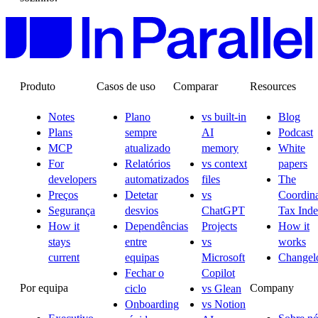
Produto
Casos de uso
Comparar
Resources
Notes
Plano
vs built-in
Blog
Plans
sempre
AI
Podcast
MCP
atualizado
memory
White
For
Relatórios
vs context
papers
developers
automatizados
files
The
Preços
Detetar
vs
Coordina
Segurança
desvios
ChatGPT
Tax Ind
How it
Dependências
Projects
How it
stays
entre
vs
works
current
equipas
Microsoft
Changel
Fechar o
Copilot
Por equipa
Company
ciclo
vs Glean
Onboarding
vs Notion