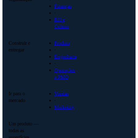
Finanças
·
RH e
Cultura
Construir e
Produto
entregar
·
Engenharia
·
Operações
e PMO
Ir para o
Vendas
mercado
·
Marketing
Um produto —
todas as
superfícies