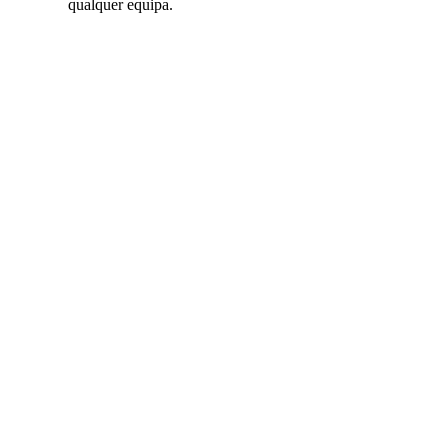
qualquer equipa.
Produto
completo
grátis
durante 20
dias —
espaços de
trabalho