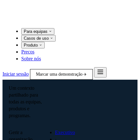
Para equipas
Casos de uso
Produto
Preços
Sobre nós
Iniciar sessão
Marcar uma demonstração
Um contexto
partilhado para
todas as equipas,
produtos e
programas.
Gerir a
Executivo
organização
·