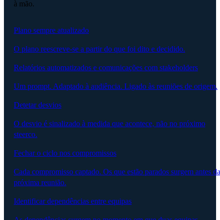
à mão.
Plano sempre atualizado
O plano reescreve-se a partir do que foi dito e decidido.
Relatórios automatizados e comunicações com stakeholders
Um prompt. Adaptado à audiência. Ligado às reuniões de origem.
Detetar desvios
O desvio é sinalizado à medida que acontece, não no próximo
steerco.
Fechar o ciclo nos compromissos
Cada compromisso captado. Os que estão parados surgem antes d
próxima reunião.
Identificar dependências entre equipas
As dependências surgem no momento em que duas equipas