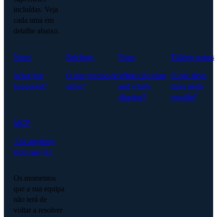
incluídas. Veja
cada uma em
detalhe abaixo.
Notes
Briefings
Plans
Talking points
What just
O que preciso de
What's the plan,
O que devo
happened?
saber?
and what's
dizer nesta
slipping?
reunião?
MCP
Ask anything
from any AI.
Os momentos
que a sua equipa
não terá de
voltar a resolver