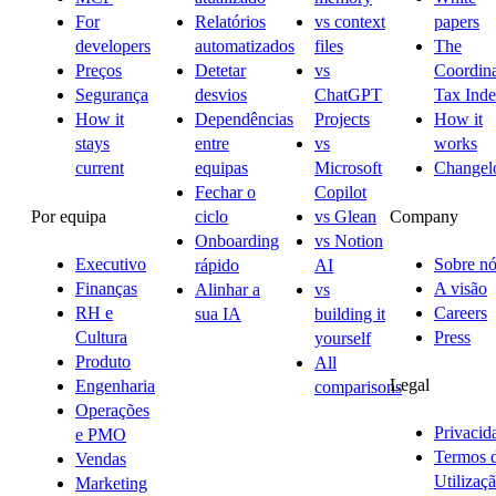
For
Relatórios
vs context
papers
developers
automatizados
files
The
Preços
Detetar
vs
Coordina
Segurança
desvios
ChatGPT
Tax Ind
How it
Dependências
Projects
How it
stays
entre
vs
works
current
equipas
Microsoft
Changel
Fechar o
Copilot
Por equipa
Company
ciclo
vs Glean
Onboarding
vs Notion
Executivo
Sobre nó
rápido
AI
Finanças
A visão
Alinhar a
vs
RH e
Careers
sua IA
building it
Cultura
Press
yourself
Produto
All
Legal
Engenharia
comparisons
Operações
Privacid
e PMO
Termos 
Vendas
Utilizaç
Marketing