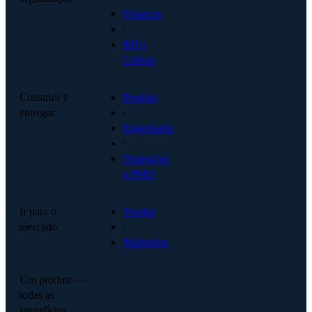
Finanças
·
RH e
Cultura
Construir e
Produto
entregar
·
Engenharia
·
Operações
e PMO
Ir para o
Vendas
mercado
·
Marketing
Um produto —
todas as
superfícies