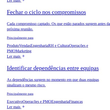
Ler mais
Fechar o ciclo nos compromissos
Cada compromisso captado. Os que estão parados surgem antes d
próxima reunião.
Principalmente para
Produto
Vendas
Engenharia
RH e Cultura
Operações e
PMO
Marketing
Ler mais
Identificar dependências entre equipas
As dependências surgem no momento em que duas equipas
sinalizam o mesmo risco.
Principalmente para
Executivo
Operações e PMO
Engenharia
Finanças
Ler mais