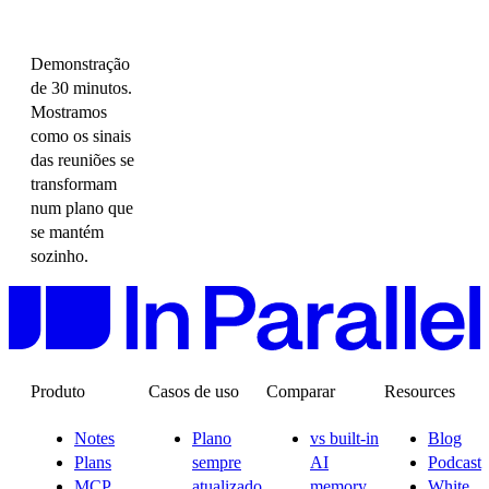
Demonstração
de 30 minutos.
Mostramos
como os sinais
das reuniões se
transformam
num plano que
se mantém
sozinho.
Produto
Casos de uso
Comparar
Resources
Notes
Plano
vs built-in
Blog
Plans
sempre
AI
Podcast
MCP
atualizado
memory
White