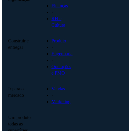
Finanças
·
RH e
Cultura
Construir e
Produto
entregar
·
Engenharia
·
Operações
e PMO
Ir para o
Vendas
mercado
·
Marketing
Um produto —
todas as
superfícies