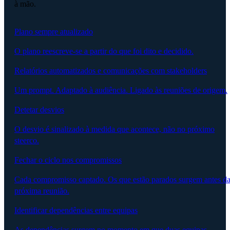
à mão.
Plano sempre atualizado
O plano reescreve-se a partir do que foi dito e decidido.
Relatórios automatizados e comunicações com stakeholders
Um prompt. Adaptado à audiência. Ligado às reuniões de origem.
Detetar desvios
O desvio é sinalizado à medida que acontece, não no próximo
steerco.
Fechar o ciclo nos compromissos
Cada compromisso captado. Os que estão parados surgem antes d
próxima reunião.
Identificar dependências entre equipas
As dependências surgem no momento em que duas equipas