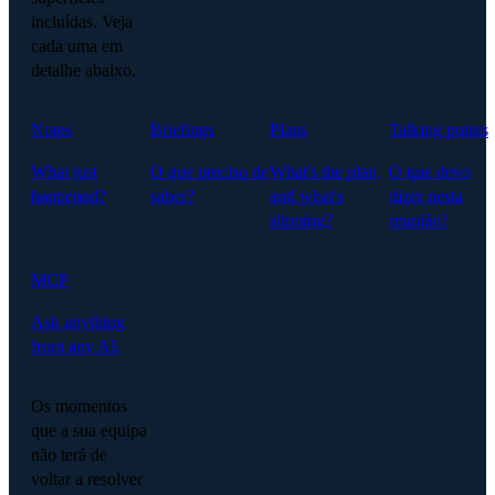
incluídas. Veja
cada uma em
detalhe abaixo.
Notes
Briefings
Plans
Talking points
What just
O que preciso de
What's the plan,
O que devo
happened?
saber?
and what's
dizer nesta
slipping?
reunião?
MCP
Ask anything
from any AI.
Os momentos
que a sua equipa
não terá de
voltar a resolver