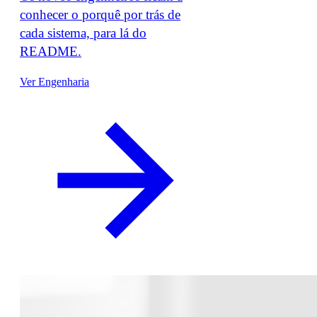
conhecer o porquê por trás de
cada sistema, para lá do
README.
Ver Engenharia