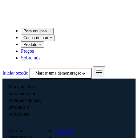
Para equipas
Casos de uso
Produto
Preços
Sobre nós
Iniciar sessão
Marcar uma demonstração
Um contexto
partilhado para
todas as equipas,
produtos e
programas.
Gerir a
Executivo
organização
·