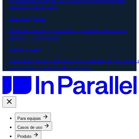
sinalizam o mesmo risco.
Onboarding rápido
Meses de contexto organizacional — decisões, responsáveis,
histórico — em segundos.
Alinhar a sua IA
Camada de contexto MCP-nativa. As ferramentas de IA recorrem 
uma memória organizacional sempre ativa.
Para equipas
Casos de uso
Produto