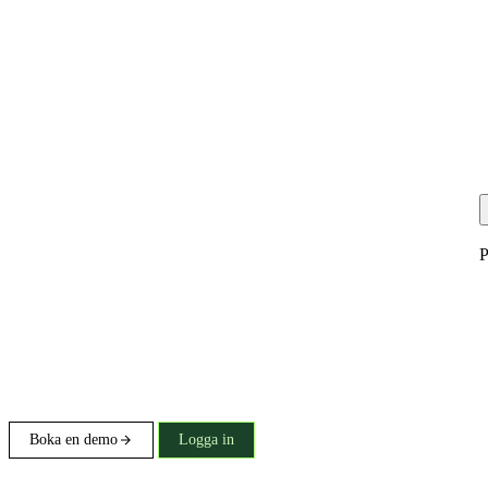
P
Boka en demo
Logga in