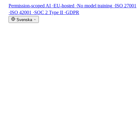
Permission-scoped AI
·
EU-hosted
·
No model training
·
ISO 27001
·
ISO 42001
·
SOC 2 Type II
·
GDPR
Svenska