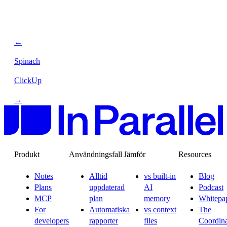
←
Spinach
ClickUp
→
Produkt
Användningsfall
Jämför
Resources
Notes
Alltid
vs built-in
Blog
Plans
uppdaterad
AI
Podcast
MCP
plan
memory
Whitepa
For
Automatiska
vs context
The
developers
rapporter
files
Coordina