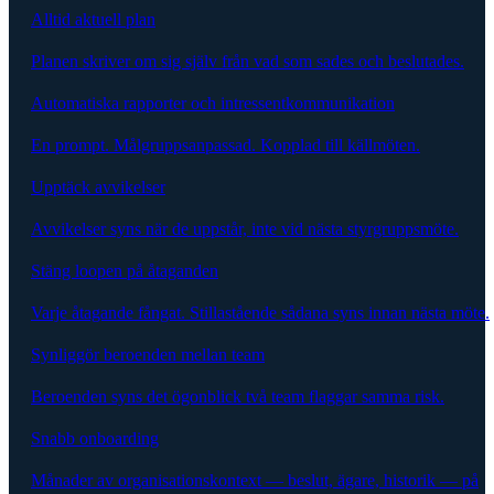
Alltid aktuell plan
Planen skriver om sig själv från vad som sades och beslutades.
Automatiska rapporter och intressentkommunikation
En prompt. Målgruppsanpassad. Kopplad till källmöten.
Upptäck avvikelser
Avvikelser syns när de uppstår, inte vid nästa styrgruppsmöte.
Stäng loopen på åtaganden
Varje åtagande fångat. Stillastående sådana syns innan nästa möte.
Synliggör beroenden mellan team
Beroenden syns det ögonblick två team flaggar samma risk.
Snabb onboarding
Månader av organisationskontext — beslut, ägare, historik — på