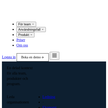
För team
Användningsfall
Produkt
Priser
Om oss
Logga in
Boka en demo
En delad kontext
för alla team,
produkter och
program.
Leda
Ledning
organisationen
·
Ekonomi