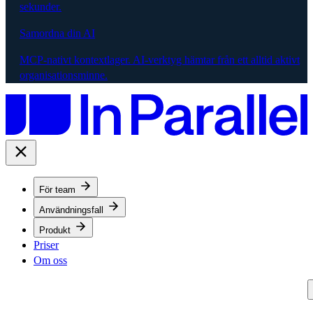
sekunder.
Samordna din AI
MCP-nativt kontextlager. AI-verktyg hämtar från ett alltid aktivt
organisationsminne.
För team
Användningsfall
Produkt
Priser
Om oss