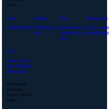
nedan.
Notes
Briefings
Plans
Talking points
Vad hände just?
Vad behöver jag
Vad är planen —
Vad ska jag sä
veta?
och vad halkar
på det här möte
efter?
MCP
Fråga vad som
helst från vilken
AI som helst.
Det ditt team
aldrig mer
behöver göra för
hand.