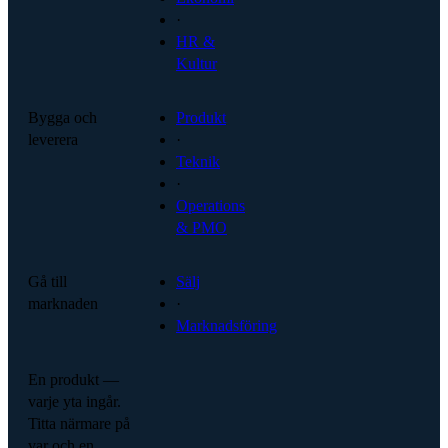
·
HR &
Kultur
Bygga och
Produkt
leverera
·
Teknik
·
Operations
& PMO
Gå till
Sälj
marknaden
·
Marknadsföring
En produkt —
varje yta ingår.
Titta närmare på
var och en