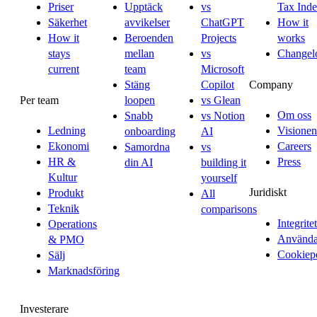
Priser
Upptäck
vs
Tax Ind
Säkerhet
avvikelser
ChatGPT
How it
How it
Beroenden
Projects
works
stays
mellan
vs
Changel
current
team
Microsoft
Company
Stäng
Copilot
Per team
loopen
vs Glean
Om oss
Snabb
vs Notion
Ledning
Visionen
onboarding
AI
Ekonomi
Careers
Samordna
vs
HR &
Press
din AI
building it
Kultur
yourself
Juridiskt
Produkt
All
Teknik
comparisons
Integritet
Operations
Användar
& PMO
Cookiep
Sälj
Marknadsföring
Investerare