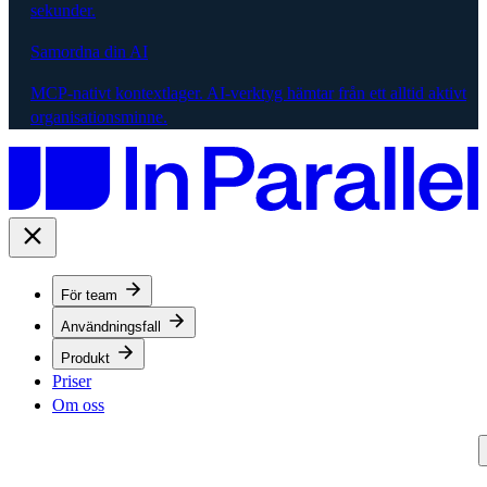
sekunder.
Samordna din AI
MCP-nativt kontextlager. AI-verktyg hämtar från ett alltid aktivt
organisationsminne.
För team
Användningsfall
Produkt
Priser
Om oss