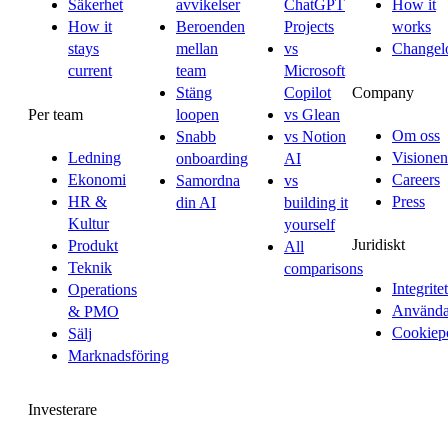
Säkerhet
avvikelser
ChatGPT
How it
How it
Beroenden
Projects
works
stays
mellan
vs
Changel
current
team
Microsoft
Company
Stäng
Copilot
Per team
loopen
vs Glean
Om oss
Snabb
vs Notion
Ledning
Visionen
onboarding
AI
Ekonomi
Careers
Samordna
vs
HR &
Press
din AI
building it
Kultur
yourself
Juridiskt
Produkt
All
Teknik
comparisons
Integritet
Operations
Användar
& PMO
Cookiep
Sälj
Marknadsföring
Investerare