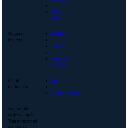
·
HR &
Kultur
Bygga och
Produkt
leverera
·
Teknik
·
Operations
& PMO
Gå till
Sälj
marknaden
·
Marknadsföring
En produkt —
varje yta ingår.
Titta närmare på
var och en