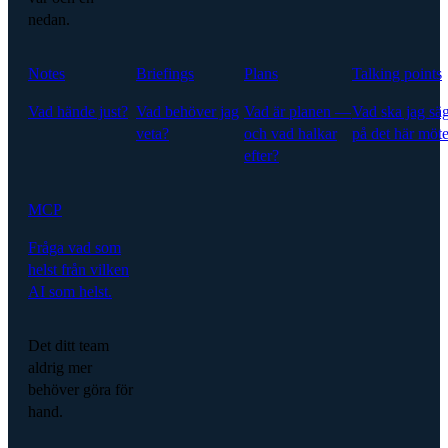
nedan.
Notes
Briefings
Plans
Talking points
Vad hände just?
Vad behöver jag
Vad är planen —
Vad ska jag sä
veta?
och vad halkar
på det här möte
efter?
MCP
Fråga vad som
helst från vilken
AI som helst.
Det ditt team
aldrig mer
behöver göra för
hand.