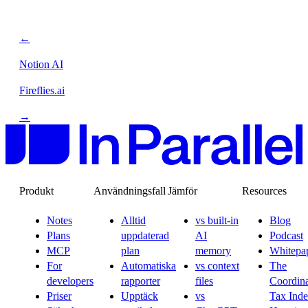
←
Notion AI
Fireflies.ai
→
Produkt
Användningsfall
Jämför
Resources
Notes
Alltid
vs built-in
Blog
Plans
uppdaterad
AI
Podcast
MCP
plan
memory
Whitepa
For
Automatiska
vs context
The
developers
rapporter
files
Coordina
Priser
Upptäck
vs
Tax Ind