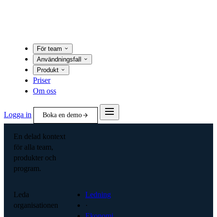
För team
Användningsfall
Produkt
Priser
Om oss
Logga in
Boka en demo
En delad kontext
för alla team,
produkter och
program.
Leda
Ledning
organisationen
·
Ekonomi