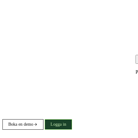
P
Boka en demo
Logga in