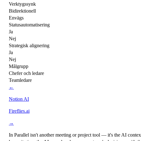
Verktygssynk
Bidirektionell
Envägs
Statusautomatisering
Ja
Nej
Strategisk alignering
Ja
Nej
Målgrupp
Chefer och ledare
Teamledare
←
Notion AI
Fireflies.ai
→
In Parallel isn't another meeting or project tool — it's the
AI contex