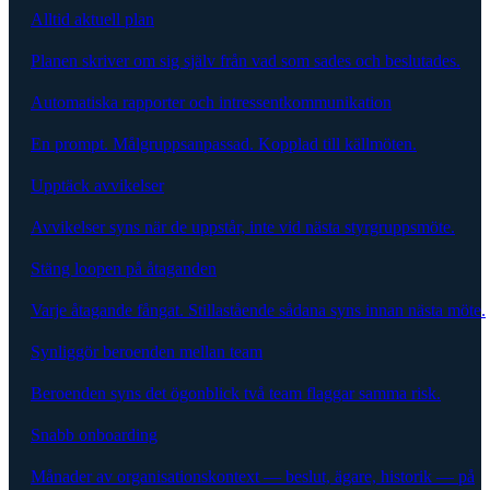
Alltid aktuell plan
Planen skriver om sig själv från vad som sades och beslutades.
Automatiska rapporter och intressentkommunikation
En prompt. Målgruppsanpassad. Kopplad till källmöten.
Upptäck avvikelser
Avvikelser syns när de uppstår, inte vid nästa styrgruppsmöte.
Stäng loopen på åtaganden
Varje åtagande fångat. Stillastående sådana syns innan nästa möte.
Synliggör beroenden mellan team
Beroenden syns det ögonblick två team flaggar samma risk.
Snabb onboarding
Månader av organisationskontext — beslut, ägare, historik — på