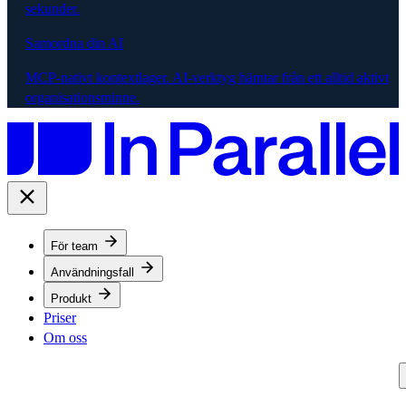
sekunder.
Samordna din AI
MCP-nativt kontextlager. AI-verktyg hämtar från ett alltid aktivt
organisationsminne.
För team
Användningsfall
Produkt
Priser
Om oss