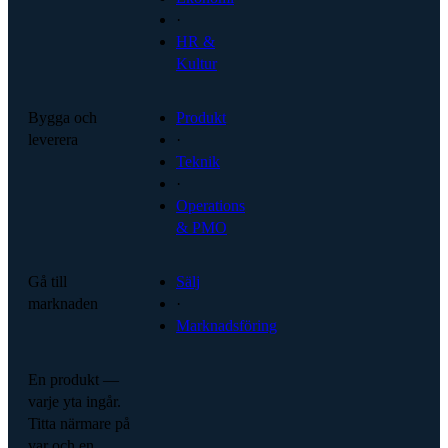
·
HR &
Kultur
Bygga och
Produkt
leverera
·
Teknik
·
Operations
& PMO
Gå till
Sälj
marknaden
·
Marknadsföring
En produkt —
varje yta ingår.
Titta närmare på
var och en