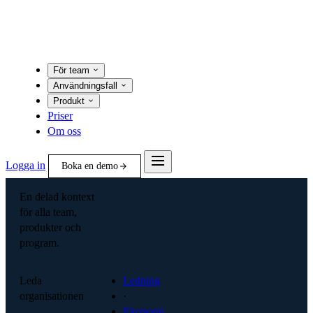
För team
Användningsfall
Produkt
Priser
Om oss
Logga in
Boka en demo
En delad kontext
för alla team,
produkter och
program.
Leda
Ledning
organisationen
·
Ekonomi