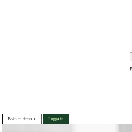
P
Boka en demo
Logga in