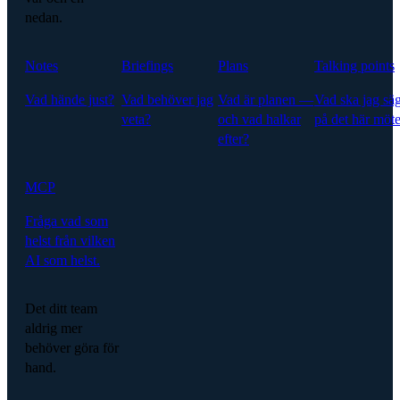
nedan.
Notes
Briefings
Plans
Talking points
Vad hände just?
Vad behöver jag
Vad är planen —
Vad ska jag sä
veta?
och vad halkar
på det här möte
efter?
MCP
Fråga vad som
helst från vilken
AI som helst.
Det ditt team
aldrig mer
behöver göra för
hand.