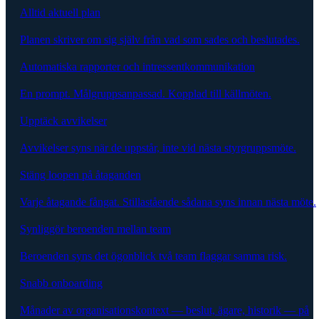
Alltid aktuell plan
Planen skriver om sig själv från vad som sades och beslutades.
Automatiska rapporter och intressentkommunikation
En prompt. Målgruppsanpassad. Kopplad till källmöten.
Upptäck avvikelser
Avvikelser syns när de uppstår, inte vid nästa styrgruppsmöte.
Stäng loopen på åtaganden
Varje åtagande fångat. Stillastående sådana syns innan nästa möte.
Synliggör beroenden mellan team
Beroenden syns det ögonblick två team flaggar samma risk.
Snabb onboarding
Månader av organisationskontext — beslut, ägare, historik — på