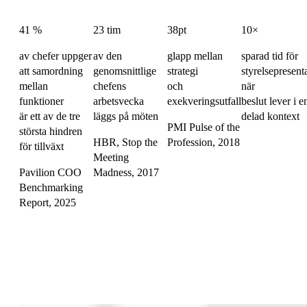
41 %
23 tim
38pt
10×
av chefer uppger
av den
glapp mellan
sparad tid för
att samordning
genomsnittlige
strategi
styrelsepresent
mellan
chefens
och
när
funktioner
arbetsvecka
exekveringsutfall
beslut lever i e
är ett av de tre
läggs på möten
delad kontext
PMI Pulse of the
största hindren
HBR, Stop the
Profession, 2018
för tillväxt
Meeting
Pavilion COO
Madness, 2017
Benchmarking
Report, 2025