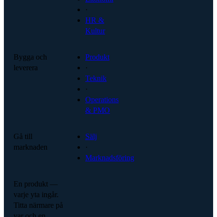
·
HR &
Kultur
Bygga och
Produkt
leverera
·
Teknik
·
Operations
& PMO
Gå till
Sälj
marknaden
·
Marknadsföring
En produkt —
varje yta ingår.
Titta närmare på
var och en