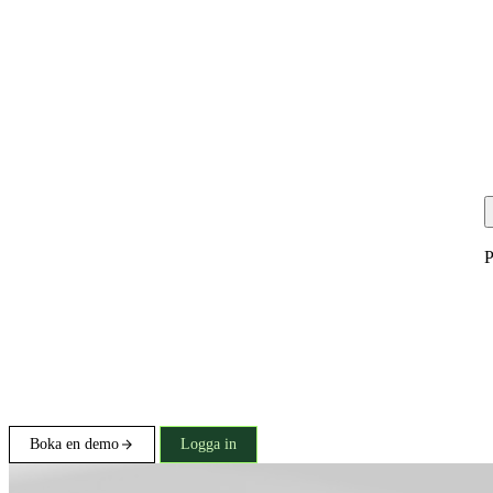
P
Boka en demo
Logga in