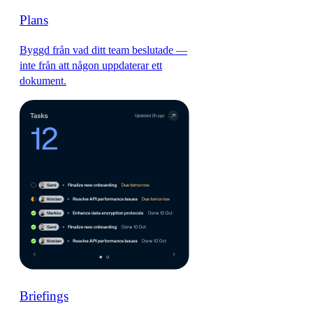
Plans
Byggd från vad ditt team beslutade —
inte från att någon uppdaterar ett
dokument.
Briefings