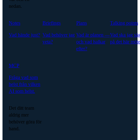
nedan.
Notes
Briefings
Plans
Talking points
Vad hände just?
Vad behöver jag
Vad är planen —
Vad ska jag sä
veta?
och vad halkar
på det här möte
efter?
MCP
Fråga vad som
helst från vilken
AI som helst.
Det ditt team
aldrig mer
behöver göra för
hand.