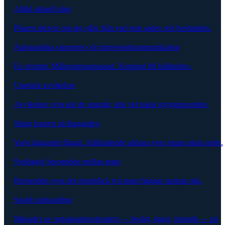
Alltid aktuell plan
Planen skriver om sig själv från vad som sades och beslutades.
Automatiska rapporter och intressentkommunikation
En prompt. Målgruppsanpassad. Kopplad till källmöten.
Upptäck avvikelser
Avvikelser syns när de uppstår, inte vid nästa styrgruppsmöte.
Stäng loopen på åtaganden
Varje åtagande fångat. Stillastående sådana syns innan nästa möte.
Synliggör beroenden mellan team
Beroenden syns det ögonblick två team flaggar samma risk.
Snabb onboarding
Månader av organisationskontext — beslut, ägare, historik — på