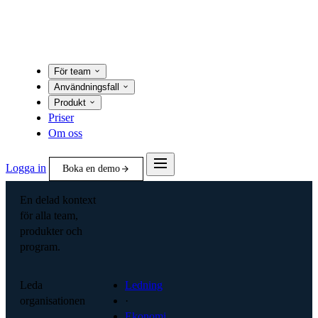
För team
Användningsfall
Produkt
Priser
Om oss
Logga in
Boka en demo
En delad kontext
för alla team,
produkter och
program.
Leda
Ledning
organisationen
·
Ekonomi