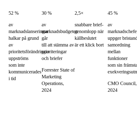
52 %
30 %
2,5×
45 %
av
av
snabbare brief-
av
marknadslanseringar
marknadsbudgeten
genomlopp när
marknadschefe
halkar på grund
går
källbeslutet
uppger bristan
av
till att stämma av
är ett klick bort
samordning
prioritetsförändringar
prioriteringar
mellan
uppströms
och briefer
funktioner
som inte
som sin främst
Forrester State of
kommunicerades
exekveringsut
Marketing
i tid
Operations,
CMO Council,
2024
2024