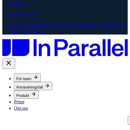
sekunder.
Samordna din AI
MCP-nativt kontextlager. AI-verktyg hämtar från ett alltid aktivt
organisationsminne.
För team
Användningsfall
Produkt
Priser
Om oss