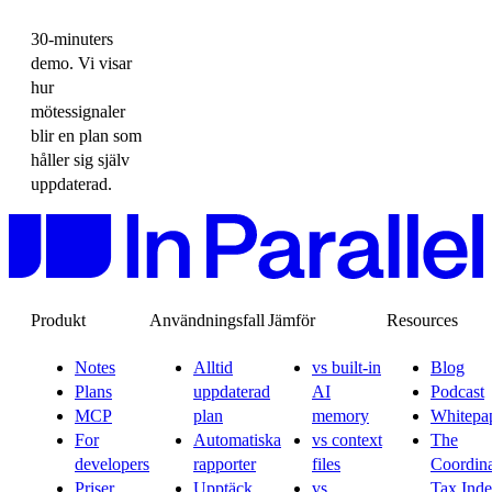
30-minuters
demo. Vi visar
hur
mötessignaler
blir en plan som
håller sig själv
uppdaterad.
Produkt
Användningsfall
Jämför
Resources
Notes
Alltid
vs built-in
Blog
Plans
uppdaterad
AI
Podcast
MCP
plan
memory
Whitepa
For
Automatiska
vs context
The
developers
rapporter
files
Coordina
Priser
Upptäck
vs
Tax Ind