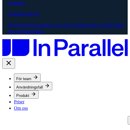
sekunder.
Samordna din AI
MCP-nativt kontextlager. AI-verktyg hämtar från ett alltid aktivt
organisationsminne.
För team
Användningsfall
Produkt
Priser
Om oss