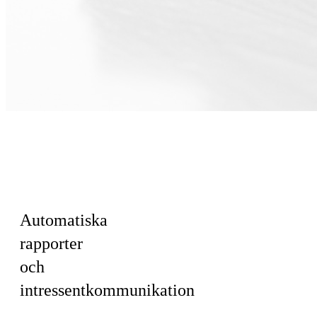
För Ledning ·
Ekonomi · HR
& Kultur
Automatiska
rapporter
och
intressentkommunikation