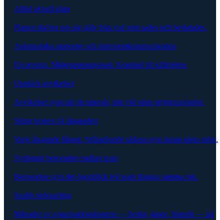
Alltid aktuell plan
Planen skriver om sig själv från vad som sades och beslutades.
Automatiska rapporter och intressentkommunikation
En prompt. Målgruppsanpassad. Kopplad till källmöten.
Upptäck avvikelser
Avvikelser syns när de uppstår, inte vid nästa styrgruppsmöte.
Stäng loopen på åtaganden
Varje åtagande fångat. Stillastående sådana syns innan nästa möte.
Synliggör beroenden mellan team
Beroenden syns det ögonblick två team flaggar samma risk.
Snabb onboarding
Månader av organisationskontext — beslut, ägare, historik — på