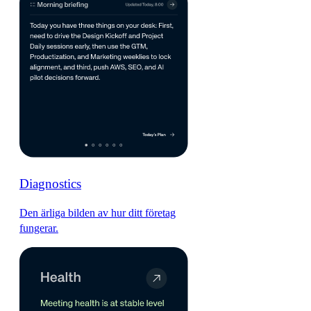
Diagnostics
Den ärliga bilden av hur ditt företag
fungerar.