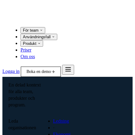
För team
Användningsfall
Produkt
Priser
Om oss
Logga in
Boka en demo
En delad kontext
för alla team,
produkter och
program.
Leda
Ledning
organisationen
·
Ekonomi