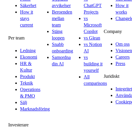
Säkerhet
avvikelser
ChatGPT
How it
How it
Beroenden
Projects
works
stays
mellan
vs
Changel
current
team
Microsoft
Company
Stäng
Copilot
Per team
loopen
vs Glean
Om oss
Snabb
vs Notion
Ledning
Visionen
onboarding
AI
Ekonomi
Careers
Samordna
vs
HR &
Press
din AI
building it
Kultur
yourself
Juridiskt
Produkt
All
Teknik
comparisons
Integritet
Operations
Användar
& PMO
Cookiep
Sälj
Marknadsföring
Investerare