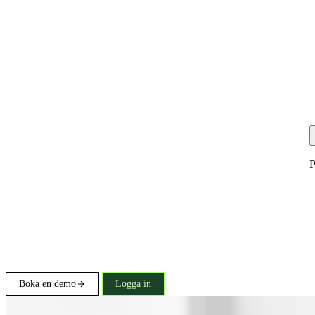
P
Boka en demo
Logga in