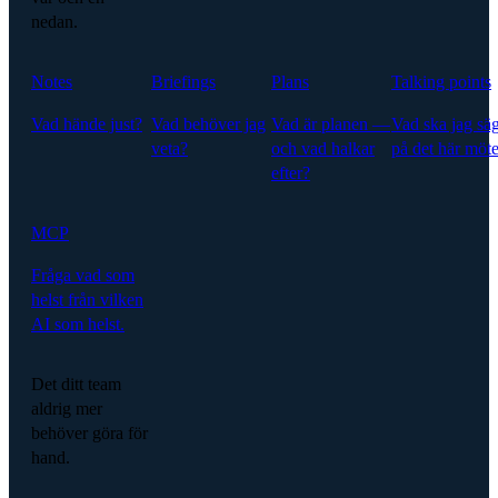
nedan.
Notes
Briefings
Plans
Talking points
Vad hände just?
Vad behöver jag
Vad är planen —
Vad ska jag sä
veta?
och vad halkar
på det här möte
efter?
MCP
Fråga vad som
helst från vilken
AI som helst.
Det ditt team
aldrig mer
behöver göra för
hand.