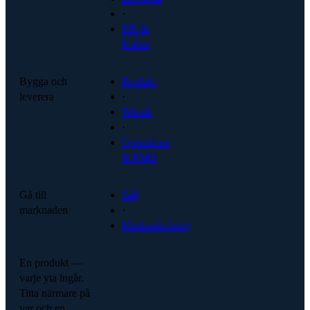
·
HR &
Kultur
Bygga och
Produkt
leverera
·
Teknik
·
Operations
& PMO
Gå till
Sälj
marknaden
·
Marknadsföring
En produkt —
varje yta ingår.
Titta närmare på
var och en