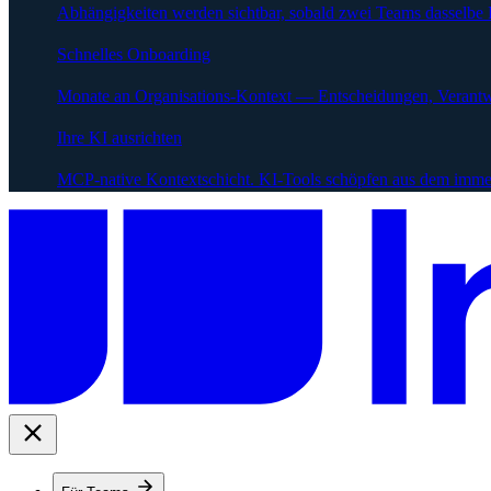
Abhängigkeiten werden sichtbar, sobald zwei Teams dasselbe 
Schnelles Onboarding
Monate an Organisations-Kontext — Entscheidungen, Verantw
Ihre KI ausrichten
MCP-native Kontextschicht. KI-Tools schöpfen aus dem immer