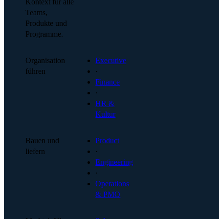
Kontext für alle
Teams,
Produkte und
Programme.
Organisation
Executive
führen
·
Finance
·
HR &
Kultur
Bauen und
Product
liefern
·
Engineering
·
Operations
& PMO