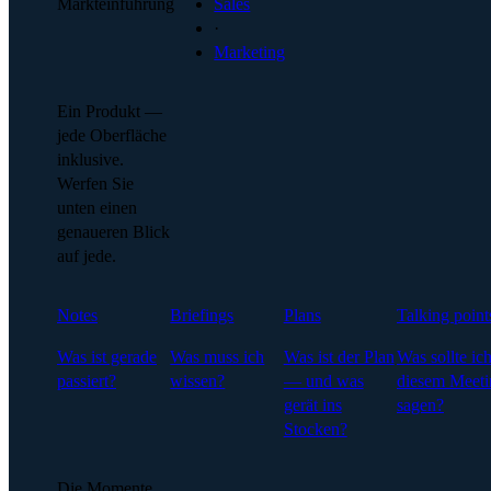
Markteinführung
Sales
·
Marketing
Ein Produkt —
jede Oberfläche
inklusive.
Werfen Sie
unten einen
genaueren Blick
auf jede.
Notes
Briefings
Plans
Talking point
Was ist gerade
Was muss ich
Was ist der Plan
Was sollte ich
passiert?
wissen?
— und was
diesem Meeti
gerät ins
sagen?
Stocken?
Die Momente,