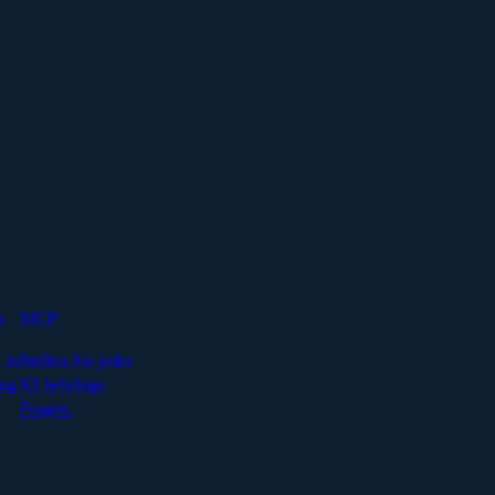
s
MCP
 in
Stellen Sie jeder
ng
KI beliebige
Fragen.